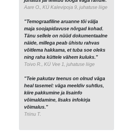
juhatus jäi tellitud tööga väga rahule."
Aare O., KÜ Kalevipoja 9, juhatuse liige
"Temograafiline aruanne tõi välja
maja soojapidavuse nõrgad kohad.
Tänu sellele on nüüd dokumentaalne
näide, millega peab ühistu rahvas
võitlema hakkama, et tuba soe oleks
ning raha küttele vähem kuluks."
Toivo R., KÜ Vee 1, juhatuse liige
"Teie pakutav teenus on olnud väga
heal tasemel: väga meeldiv suhtlus,
kiire pakkumine ja lisainfo
võimaldamine, lisaks infokirja
võimalus."
Triinu T.