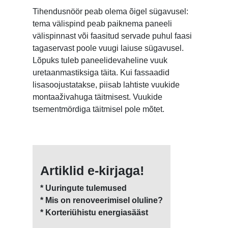
Tihendusnöör peab olema õigel sügavusel:
tema välispind peab paiknema paneeli
välispinnast või faasitud servade puhul faasi
tagaservast poole vuugi laiuse sügavusel.
Lõpuks tuleb paneelidevaheline vuuk
uretaanmastiksiga täita. Kui fassaadid
lisasoojustatakse, piisab lahtiste vuukide
montaaživahuga täitmisest. Vuukide
tsementmördiga täitmisel pole mõtet.
Artiklid e-kirjaga!
* Uuringute tulemused
* Mis on renoveerimisel oluline?
* Korteriühistu energiasääst