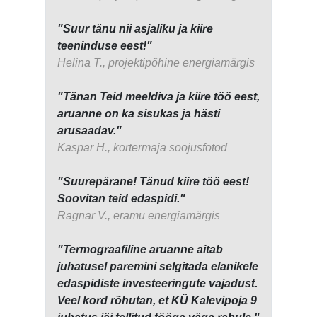
"Suur tänu nii asjaliku ja kiire
teeninduse eest!"
Helina T., projektipõhine energiamärgis
"Tänan Teid meeldiva ja kiire töö eest,
aruanne on ka sisukas ja hästi
arusaadav."
Kaspar H., kortermaja soojusfotod
"Suurepärane! Tänud kiire töö eest!
Soovitan teid edaspidi."
Ragnar V., eramu energiamärgis
"Termograafiline aruanne aitab
juhatusel paremini selgitada elanikele
edaspidiste investeeringute vajadust.
Veel kord rõhutan, et KÜ Kalevipoja 9