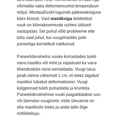
võimalda vaba deformeerumist temperatuuri
mõjul. Montaaživaht laguneb päikesekiirguse
käes kiiresti. Vaid
mastiksiga
töödeldud
vuuk on kliimakoormuste suhtes üldiselt
vastupidav. Sel puhul võib probleeme ette
tulla vaid juhul, kui vuugimastiks pole
paneeliga korralikult nakkunud.
Paneelidevahelisi vuuke korrastades tuleb
vana mastiks või mört ja vajadusel ka vana
tihendusköis neist eemaldada. Vuugi laius
peab olema vähemalt 1 cm, et oleks tagatud
mastiksi lubatud deformatsioon. Vuugi
külgpinnad tuleb puhastada ja kruntida.
Paneelidevahelisse vuuki paigaldatakse uus
või täiendav vuuginöör, mille ülesanne on
olla mastiksile toeks ja anda talle õige
ristlõikekuju.