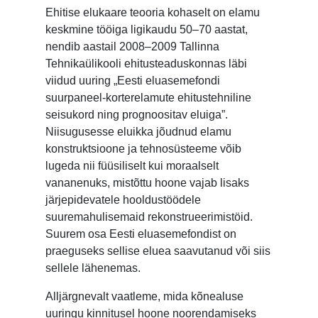
Ehitise elukaare teooria kohaselt on elamu
keskmine tööiga ligikaudu 50–70 aastat,
nendib aastail 2008–2009 Tallinna
Tehnikaülikooli ehitusteaduskonnas läbi
viidud uuring „Eesti eluasemefondi
suurpaneel-korterelamute ehitustehniline
seisukord ning prognoositav eluiga”.
Niisugusesse eluikka jõudnud elamu
konstruktsioone ja tehnosüsteeme võib
lugeda nii füüsiliselt kui moraalselt
vananenuks, mistõttu hoone vajab lisaks
järjepidevatele hooldustöödele
suuremahulisemaid rekonstrueerimistöid.
Suurem osa Eesti eluasemefondist on
praeguseks sellise eluea saavutanud või siis
sellele lähenemas.
Alljärgnevalt vaatleme, mida kõnealuse
uuringu kinnitusel hoone noorendamiseks