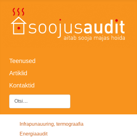
Teenused
Artiklid
Kontaktid
Otsing
Infrapunauuring, termograafia
Energiaaudit