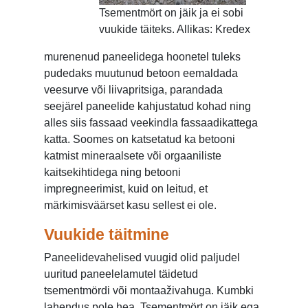
Tsementmört on jäik ja ei sobi
vuukide täiteks. Allikas: Kredex
murenenud paneelidega hoonetel tuleks
pudedaks muutunud betoon eemaldada
veesurve või liivapritsiga, parandada
seejärel paneelide kahjustatud kohad ning
alles siis fassaad veekindla fassaadikattega
katta. Soomes on katsetatud ka betooni
katmist mineraalsete või orgaaniliste
kaitsekihtidega ning betooni
impregneerimist, kuid on leitud, et
märkimisväärset kasu sellest ei ole.
Vuukide täitmine
Paneelidevahelised vuugid olid paljudel
uuritud paneelelamutel täidetud
tsementmördi või montaaživahuga. Kumbki
lahendus pole hea. Tsementmört on jäik ega