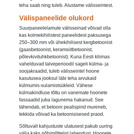
teha saab ning tuleb. Alustame välisseintest.
Välispaneelide olukord
Suurpaneelelamute välisseinad võivad olla
kas kolmekihilistest paneelidest paksusega
250–300 mm või ühekihilisest kergbetoonist
(gaasbetoonist, keramsiitbetoonist,
põlevkivituhkbetoonist). Kuna Eesti kliimas
vahelduvad talveperioodil sageli külma- ja
soojakraadid, tuleb välisseintel hoone
kasutusea jooksul läbi teha arvukaid
külmumis-sulamistsükleid. Vähese
külmakindluse tõttu on vanemate hoonete
fassaadid juba lagunema hakanud. See
tähendab, et betooni pealispind mureneb,
tekkida võivad ka betoonisisesed praod.
Sõltuvalt kahjustuste ulatusest pakub uuring
välja kaks põhimõttelist lahendust. Hoonete