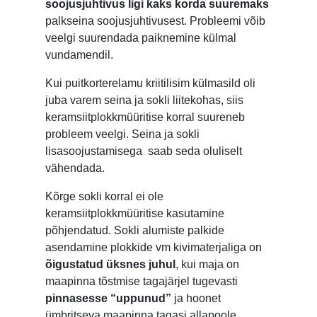
soojusjuhtivus ligi kaks korda suuremaks
palkseina soojusjuhtivusest. Probleemi võib
veelgi suurendada paiknemine külmal
vundamendil.
Kui puitkorterelamu kriitilisim külmasild oli
juba varem seina ja sokli liitekohas, siis
keramsiitplokkmüüritise korral suureneb
probleem veelgi. Seina ja sokli
lisasoojustamisega saab seda oluliselt
vähendada.
Kõrge sokli korral ei ole
keramsiitplokkmüüritise kasutamine
põhjendatud. Sokli alumiste palkide
asendamine plokkide vm kivimaterjaliga on
õigustatud üksnes juhul
, kui maja on
maapinna tõstmise tagajärjel tugevasti
pinnasesse “uppunud”
ja hoonet
ümbritseva maapinna tagasi allapoole