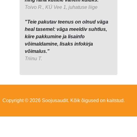
Toivo R., KÜ Vee 1, juhatuse liige
"Teie pakutav teenus on olnud väga
heal tasemel: väga meeldiv suhtlus,
kiire pakkumine ja lisainfo
võimaldamine, lisaks infokirja
võimalus."
Triinu T.
Copyright © 2026 Soojusaudit. Kõik õigused on kaitstud.