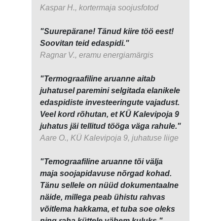
Kaspar H., kortermaja soojusfotod
"Suurepärane! Tänud kiire töö eest!
Soovitan teid edaspidi."
Ragnar V., eramu energiamärgis
"Termograafiline aruanne aitab
juhatusel paremini selgitada elanikele
edaspidiste investeeringute vajadust.
Veel kord rõhutan, et KÜ Kalevipoja 9
juhatus jäi tellitud tööga väga rahule."
Aare O., KÜ Kalevipoja 9, juhatuse liige
"Temograafiline aruanne tõi välja
maja soojapidavuse nõrgad kohad.
Tänu sellele on nüüd dokumentaalne
näide, millega peab ühistu rahvas
võitlema hakkama, et tuba soe oleks
ning raha küttele vähem kuluks."