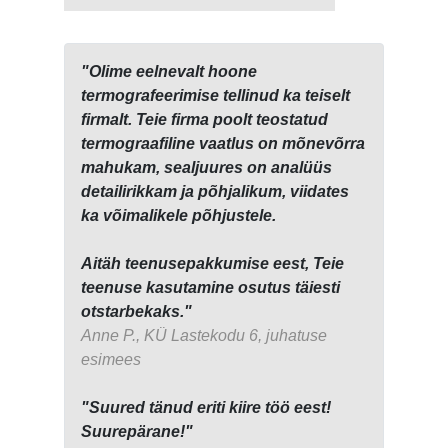
"Olime eelnevalt hoone
termografeerimise tellinud ka teiselt
firmalt. Teie firma poolt teostatud
termograafiline vaatlus on mõnevõrra
mahukam, sealjuures on analüüs
detailirikkam ja põhjalikum, viidates
ka võimalikele põhjustele.
Aitäh teenusepakkumise eest, Teie
teenuse kasutamine osutus täiesti
otstarbekaks."
Anne P., KÜ Lastekodu 6, juhatuse
esimees
"Suured tänud eriti kiire töö eest!
Suurepärane!"