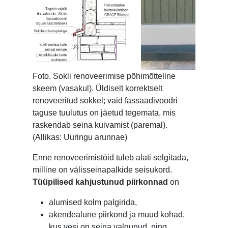
Foto. Sokli renoveerimise põhimõtteline
skeem (vasakul). Üldiselt korrektselt
renoveeritud sokkel; vaid fassaadivoodri
taguse tuulutus on jäetud tegemata, mis
raskendab seina kuivamist (paremal).
(Allikas: Uuringu arunnae)
Enne renoveerimistöid tuleb alati selgitada,
milline on välisseinapalkide seisukord.
Tüüpilised kahjustunud piirkonnad
on
alumised kolm palgirida,
akendealune piirkond ja muud kohad,
kus vesi on seina valgunud, ning