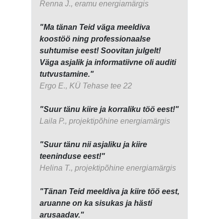
Renna J., eramu energiamärgis
"Ma tänan Teid väga meeldiva
koostöö ning professionaalse
suhtumise eest! Soovitan julgelt!
Väga asjalik ja informatiivne oli auditi
tutvustamine."
Ergo E., KÜ Tehase tee 22
"Suur tänu kiire ja korraliku töö eest!"
Laila P., projektipõhine energiamärgis
"Suur tänu nii asjaliku ja kiire
teeninduse eest!"
Helina T., projektipõhine energiamärgis
"Tänan Teid meeldiva ja kiire töö eest,
aruanne on ka sisukas ja hästi
arusaadav."