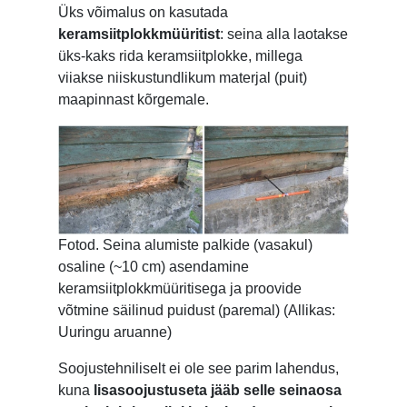
Üks võimalus on kasutada
keramsiitplokkmüüritist
: seina alla laotakse
üks-kaks rida keramsiitplokke, millega
viiakse niiskustundlikum materjal (puit)
maapinnast kõrgemale.
Fotod. Seina alumiste palkide (vasakul)
osaline (~10 cm) asendamine
keramsiitplokkmüüritisega ja proovide
võtmine säilinud puidust (paremal) (Allikas:
Uuringu aruanne)
Soojustehniliselt ei ole see parim lahendus,
kuna
lisasoojustuseta jääb selle seinaosa