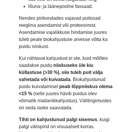
lõuna- ja läänepoolne fassaad.
Nendes piirkondades vajavad puitosad
reeglina asendamist või proteesimist.
Asendamise vajalikkuse hindamise juures
tuleb peale biokahjustuse arvesse võtta ka
puidu niiskust.
Kui nähtavat kahjustust ei ole, kuid mõõtes
saadakse puidu
niiskuseks üle kiu
küllastuse (>30 %), siis tuleb puit välja
vahetada või kuivatada
. Biokahjustunud
puidu kuivatamisel
peab lõppniiskus olema
<15 %
(selle juures hävib puidus olev
võimalik mädanikkahjustus). Välitingimustes
on seda raske saavutada.
Tihti on kahjustunud palgi sisemus
, kuigi
palgi välispind on visuaalselt korras.