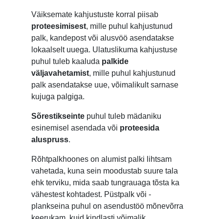
Väiksemate kahjustuste korral piisab
proteesimisest
, mille puhul kahjustunud
palk, kandepost või alusvöö asendatakse
lokaalselt uuega. Ulatuslikuma kahjustuse
puhul tuleb kaaluda
palkide
väljavahetamist
, mille puhul kahjustunud
palk asendatakse uue, võimalikult sarnase
kujuga palgiga.
Sõrestikseinte
puhul tuleb mädaniku
esinemisel asendada või
proteesida
aluspruss
.
Rõhtpalkhoones on alumist palki lihtsam
vahetada, kuna sein moodustab suure tala
ehk terviku, mida saab tungrauaga tõsta ka
vähestest kohtadest. Püstpalk või -
plankseina puhul on asendustöö mõnevõrra
keerukam, kuid kindlasti võimalik.