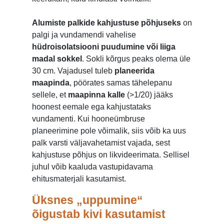
Alumiste palkide kahjustuse põhjuseks
on
palgi ja vundamendi vahelise
hüdroisolatsiooni puudumine või liiga
madal sokkel
. Sokli kõrgus peaks olema üle
30 cm. Vajadusel tuleb
planeerida
maapinda
, pöörates samas tähelepanu
sellele, et
maapinna kalle
(>1/20) jääks
hoonest eemale ega kahjustataks
vundamenti. Kui hooneümbruse
planeerimine pole võimalik, siis võib ka uus
palk varsti väljavahetamist vajada, sest
kahjustuse põhjus on likvideerimata. Sellisel
juhul võib kaaluda vastupidavama
ehitusmaterjali kasutamist.
Üksnes „uppumine“
õigustab kivi kasutamist