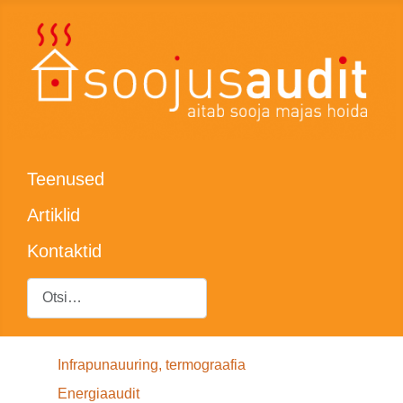
Teenused
Artiklid
Kontaktid
Otsing
Infrapunauuring, termograafia
Energiaaudit