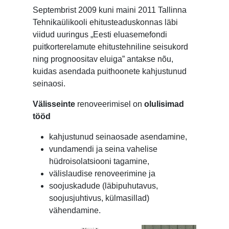
Septembrist 2009 kuni maini 2011 Tallinna
Tehnikaülikooli ehitusteaduskonnas läbi
viidud uuringus „Eesti eluasemefondi
puitkorterelamute ehitustehniline seisukord
ning prognoositav eluiga” antakse nõu,
kuidas asendada puithoonete kahjustunud
seinaosi.
Välisseinte
renoveerimisel on
olulisimad
tööd
kahjustunud seinaosade asendamine,
vundamendi ja seina vahelise
hüdroisolatsiooni tagamine,
välislaudise renoveerimine ja
soojuskadude (läbipuhutavus,
soojusjuhtivus, külmasillad)
vähendamine.