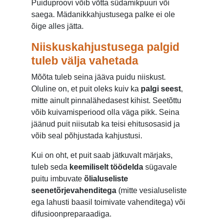
Puiduproovi võib võtta südamikpuuri või
saega. Mädanikkahjustusega palke ei ole
õige alles jätta.
Niiskuskahjustusega palgid
tuleb välja vahetada
Mõõta tuleb seina jääva puidu niiskust.
Oluline on, et puit oleks kuiv ka
palgi seest
,
mitte ainult pinnalähedasest kihist. Seetõttu
võib kuivamisperiood olla väga pikk. Seina
jäänud puit niisutab ka teisi ehitusosasid ja
võib seal põhjustada kahjustusi.
Kui on oht, et puit saab jätkuvalt märjaks,
tuleb seda
keemiliselt töödelda
sügavale
puitu imbuvate
õlialuseliste
seenetõrjevahenditega
(mitte vesialuseliste
ega lahusti baasil toimivate vahenditega) või
difusioonpreparaadiga.