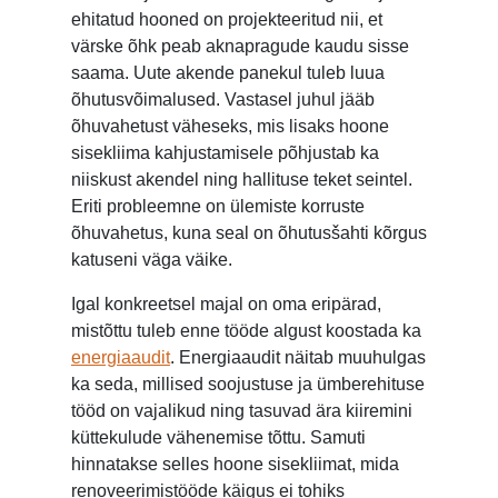
ehitatud hooned on projekteeritud nii, et
värske õhk peab aknapragude kaudu sisse
saama. Uute akende panekul tuleb luua
õhutusvõimalused. Vastasel juhul jääb
õhuvahetust väheseks, mis lisaks hoone
sisekliima kahjustamisele põhjustab ka
niiskust akendel ning hallituse teket seintel.
Eriti probleemne on ülemiste korruste
õhuvahetus, kuna seal on õhutusšahti kõrgus
katuseni väga väike.
Igal konkreetsel majal on oma eripärad,
mistõttu tuleb enne tööde algust koostada ka
energiaaudit
. Energiaaudit näitab muuhulgas
ka seda, millised soojustuse ja ümberehituse
tööd on vajalikud ning tasuvad ära kiiremini
küttekulude vähenemise tõttu. Samuti
hinnatakse selles hoone sisekliimat, mida
renoveerimistööde käigus ei tohiks