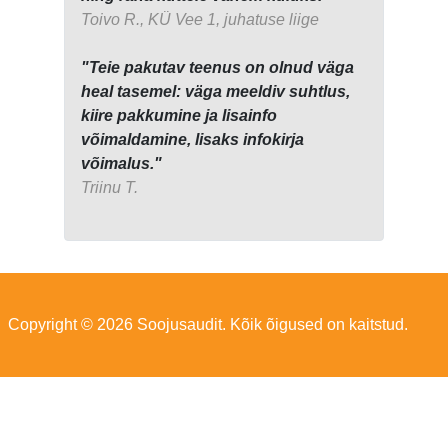
Toivo R., KÜ Vee 1, juhatuse liige
"Teie pakutav teenus on olnud väga
heal tasemel: väga meeldiv suhtlus,
kiire pakkumine ja lisainfo
võimaldamine, lisaks infokirja
võimalus."
Triinu T.
Copyright © 2026 Soojusaudit. Kõik õigused on kaitstud.