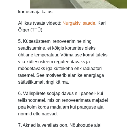
korrusmaja katus
Allikas (vaata videot):
Nurgakivi saade
, Karl
Õiger (TTÜ)
5. Küttesüsteemi renoveerimine ning
seadistamine, et kõigis korterites oleks
ühtlane temperatuur. Võimaluse korral tuleks
viia küttesüsteem reguleeritavaks ja
mõõdetavaks iga küttekeha ehk radiaatori
tasemel. See motiveerib elanike energiaga
säästlikumalt ringi käima.
6. Välispiirete soojapidavus nii paneel- kui
tellishoonetel, mis on renoveerimata majadel
pea kolm korda madalam kui praeguse aja
normid ette näevad.
7. Aknad ja ventilatsioon. Nõukogude ajal