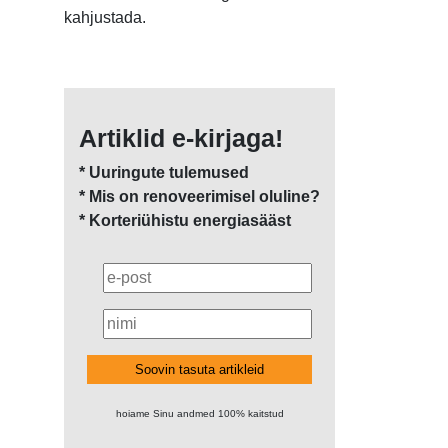
kahjustada.
Artiklid e-kirjaga!
* Uuringute tulemused
* Mis on renoveerimisel oluline?
* Korteriühistu energiasääst
Soovin tasuta artikleid
hoiame Sinu andmed 100% kaitstud