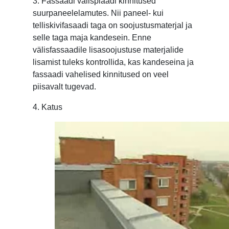
3. Fassaadi välisplaadi kinnitused
suurpaneelelamutes. Nii paneel- kui
telliskivifasaadi taga on soojustusmaterjal ja
selle taga maja kandesein. Enne
välisfassaadile lisasoojustuse materjalide
lisamist tuleks kontrollida, kas kandeseina ja
fassaadi vahelised kinnitused on veel
piisavalt tugevad.
4. Katus