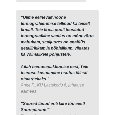
"Olime eelnevalt hoone
termografeerimise tellinud ka teiselt
firmalt. Teie firma poolt teostatud
termograafiline vaatlus on mõnevõrra
mahukam, sealjuures on analüüs
detailirikkam ja põhjalikum, viidates
ka võimalikele põhjustele.
Aitäh teenusepakkumise eest, Teie
teenuse kasutamine osutus täiesti
otstarbekaks."
Anne P., KÜ Lastekodu 6, juhatuse
esimees
"Suured tänud eriti kiire töö eest!
Suurepärane!"