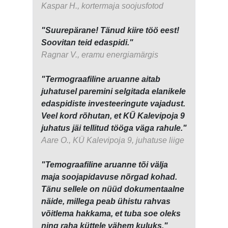
Kaspar H., kortermaja soojusfotod
"Suurepärane! Tänud kiire töö eest!
Soovitan teid edaspidi."
Ragnar V., eramu energiamärgis
"Termograafiline aruanne aitab
juhatusel paremini selgitada elanikele
edaspidiste investeeringute vajadust.
Veel kord rõhutan, et KÜ Kalevipoja 9
juhatus jäi tellitud tööga väga rahule."
Aare O., KÜ Kalevipoja 9, juhatuse liige
"Temograafiline aruanne tõi välja
maja soojapidavuse nõrgad kohad.
Tänu sellele on nüüd dokumentaalne
näide, millega peab ühistu rahvas
võitlema hakkama, et tuba soe oleks
ning raha küttele vähem kuluks."