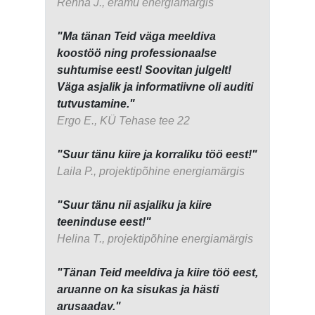
Renna J., eramu energiamärgis
"Ma tänan Teid väga meeldiva
koostöö ning professionaalse
suhtumise eest! Soovitan julgelt!
Väga asjalik ja informatiivne oli auditi
tutvustamine."
Ergo E., KÜ Tehase tee 22
"Suur tänu kiire ja korraliku töö eest!"
Laila P., projektipõhine energiamärgis
"Suur tänu nii asjaliku ja kiire
teeninduse eest!"
Helina T., projektipõhine energiamärgis
"Tänan Teid meeldiva ja kiire töö eest,
aruanne on ka sisukas ja hästi
arusaadav."