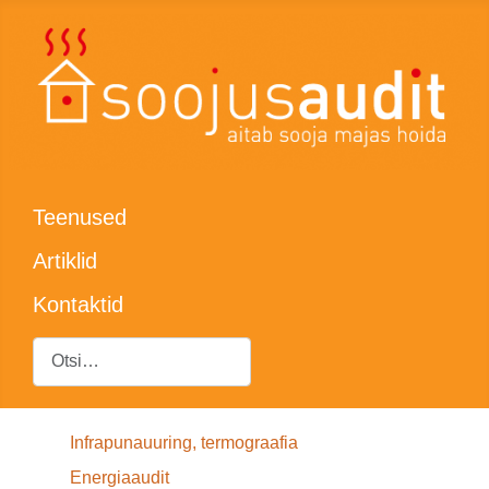
Teenused
Artiklid
Kontaktid
Otsing
Infrapunauuring, termograafia
Energiaaudit