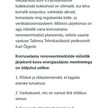
reklaamitud kuni 45-protsendiline
küttekulude kokkuhoid on võimalik, kui teha
korralik soojustus, vahetada aknad,
korrastada ning reguleerida kütte- ja
ventilatsioonisüsteem. Millises järjekorras on
aga mõistlik vana korruselamu
renoveerimistöid planeerida, sellele saame
vastuse Tallinna Tehnikaülikooli professorilt
Karl Õigerilt.
Korruselamu renoveerimistööde mõistlik
järjekord koos energiasäästu meetmetega
on üldjuhul selline:
1. Rõdud ja rõduelemendid, et tagada
elanike turvalisus
2. Varikatused, mis on samuti tihti ohtlikus
seisus