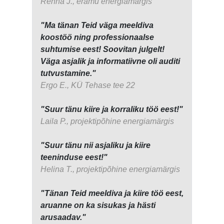
Renna J., eramu energiamärgis
"Ma tänan Teid väga meeldiva
koostöö ning professionaalse
suhtumise eest! Soovitan julgelt!
Väga asjalik ja informatiivne oli auditi
tutvustamine."
Ergo E., KÜ Tehase tee 22
"Suur tänu kiire ja korraliku töö eest!"
Laila P., projektipõhine energiamärgis
"Suur tänu nii asjaliku ja kiire
teeninduse eest!"
Helina T., projektipõhine energiamärgis
"Tänan Teid meeldiva ja kiire töö eest,
aruanne on ka sisukas ja hästi
arusaadav."