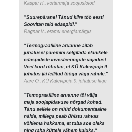
Kaspar H., kortermaja soojusfotod
"Suurepärane! Tänud kiire töö eest!
Soovitan teid edaspidi."
Ragnar V., eramu energiamärgis
"Termograafiline aruanne aitab
juhatusel paremini selgitada elanikele
edaspidiste investeeringute vajadust.
Veel kord rõhutan, et KÜ Kalevipoja 9
juhatus jäi tellitud tööga väga rahule."
Aare O., KÜ Kalevipoja 9, juhatuse liige
"Temograafiline aruanne tõi välja
maja soojapidavuse nõrgad kohad.
Tänu sellele on nüüd dokumentaalne
näide, millega peab ühistu rahvas
võitlema hakkama, et tuba soe oleks
ning raha küttele vähem kuluks."