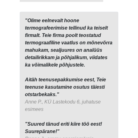
"Olime eelnevalt hoone
termografeerimise tellinud ka teiselt
firmalt. Teie firma poolt teostatud
termograafiline vaatlus on mõnevõrra
mahukam, sealjuures on analüüs
detailirikkam ja põhjalikum, viidates
ka võimalikele põhjustele.
Aitäh teenusepakkumise eest, Teie
teenuse kasutamine osutus täiesti
otstarbekaks."
Anne P., KÜ Lastekodu 6, juhatuse
esimees
"Suured tänud eriti kiire töö eest!
Suurepärane!"