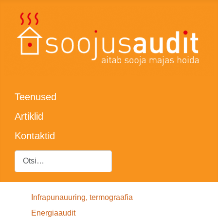
Teenused
Artiklid
Kontaktid
Otsing
Infrapunauuring, termograafia
Energiaaudit