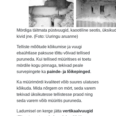
Mördiga täitmata püstvuugid, kaootiline seotis, üksiku
kivid jne. (Foto: Uuringu aruanne)
Telliste mõõtude kõikumise ja vuugi
ebaühtlase paksuse tõttu võivad tellised
puruneda. Kui tellised müüritises ei toetu
mördile kogu pinnaga, tekivad peale
survepingete ka
painde- ja lõikepinged
.
Ka müürimördi kvaliteet võib suures ulatuses
kõikuda. Mida nõrgem on mört, seda varem
tekivad üksikutesse tellistesse praod ning
seda varem võib müüritis puruneda.
Ladumisel on kerge jätta
vertikaalvuugid