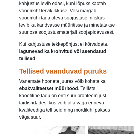
kahjustus levib edasi, kuni lõpuks kaotab
voodrikiht terviklikkuse. Vesi märgab
voodrikihi taga oleva soojustuse, niiskus
levib ka kandvasse müüritisse ja minetatakse
suur osa soojustusmaterjali soojapidavusest.
Kui kahjustuse tekkepõhjust ei kõrvaldata,
lagunevad ka krohvitud või asendatud
tellised
.
Tellised väänduvad puruks
Vanemate hoonete juures võib kohata ka
ebakvaliteetset müüritööd
. Telliste
kaootiline ladu on eriti suur probleem just
täidisridades, kus võib olla väga erineva
kvaliteediga telliseid ning mördikihi paksus
väga suur.