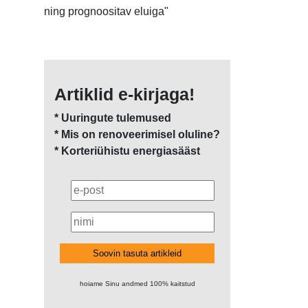
ning prognoositav eluiga"
Artiklid e-kirjaga!
* Uuringute tulemused
* Mis on renoveerimisel oluline?
* Korteriühistu energiasääst
Soovin tasuta artikleid
hoiame Sinu andmed 100% kaitstud