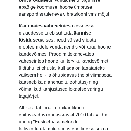
kehva kvaliteedi, vundamendi vajumise,
ebaõige koormuse, hoone ümbruse
transpordist tuleneva vibratsiooni vms mõjul.
Kandvates vaheseintes
olevatesse
pragudesse tuleb suhtuda
äärmise
tõsidusega
, sest need võivad viidata
probleemidele vundamendis või kogu hoone
kandevõimes. Praod mittekandvates
vaheseintes hoone kui terviku kandevõimet
üldjuhul ei ohusta, küll aga on tagajärjeks
väiksem heli- ja õhupidavus (neist viimasega
kaasneb ka alanenud tuleohutus) ning
võimalikud kahjustused lokaalse varingu
tagajärjel.
Allikas: Tallinna Tehnikaülikooli
ehitusteaduskonnas aastal 2010 läbi viidud
uuring "Eesti eluasemefondi
telliskorterelamute ehitustehniline seisukord