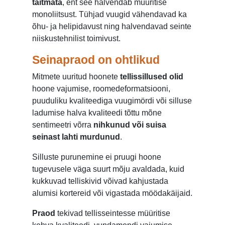
täitmata
, ent see halvendab müüritise
monoliitsust. Tühjad vuugid vähendavad ka
õhu- ja helipidavust ning halvendavad seinte
niiskustehnilist toimivust.
Seinapraod on ohtlikud
Mitmete uuritud hoonete
tellissillused olid
hoone vajumise, roomedeformatsiooni,
puuduliku kvaliteediga vuugimördi või silluse
ladumise halva kvaliteedi tõttu mõne
sentimeetri võrra
nihkunud või suisa
seinast lahti murdunud
.
Silluste purunemine ei pruugi hoone
tugevusele väga suurt mõju avaldada, kuid
kukkuvad telliskivid võivad kahjustada
alumisi kortereid või vigastada möödakäijaid.
Praod
tekivad tellisseintesse müüritise