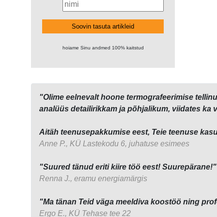
Soovin tasuta artikleid
hoiame Sinu andmed 100% kaitstud
"Olime eelnevalt hoone termografeerimise tellinu
analüüs detailirikkam ja põhjalikum, viidates ka 
Aitäh teenusepakkumise eest, Teie teenuse kasu
Anne P., KÜ Lastekodu 6, juhatuse esimees
"Suured tänud eriti kiire töö eest! Suurepärane!"
Renna J., eramu energiamärgis
"Ma tänan Teid väga meeldiva koostöö ning profes
Ergo E., KÜ Tehase tee 22