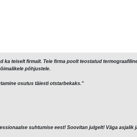
d ka teiselt firmalt. Teie firma poolt teostatud termograaf
võimalikele põhjustele.
tamine osutus täiesti otstarbekaks."
sionaalse suhtumise eest! Soovitan julgelt! Väga asjalik ja 