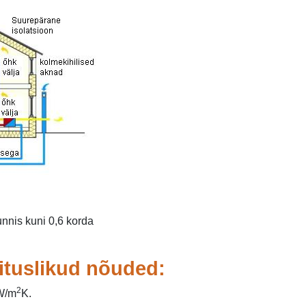
nnis kuni 0,6 korda
hituslikud nõuded:
2
 W/m
K.