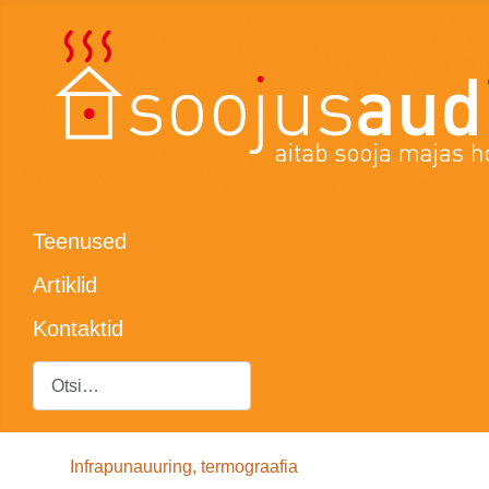
Teenused
Artiklid
Kontaktid
Otsing
Infrapunauuring, termograafia