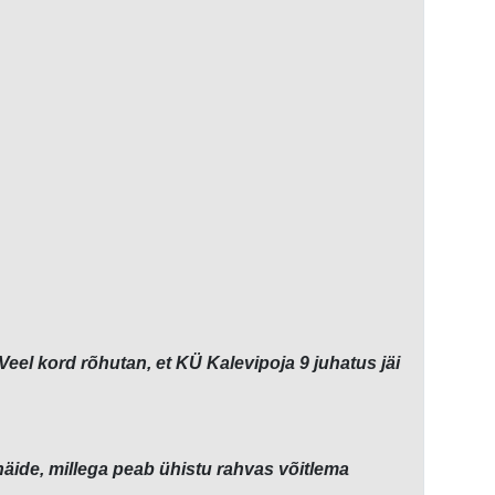
Veel kord rõhutan, et KÜ Kalevipoja 9 juhatus jäi
äide, millega peab ühistu rahvas võitlema