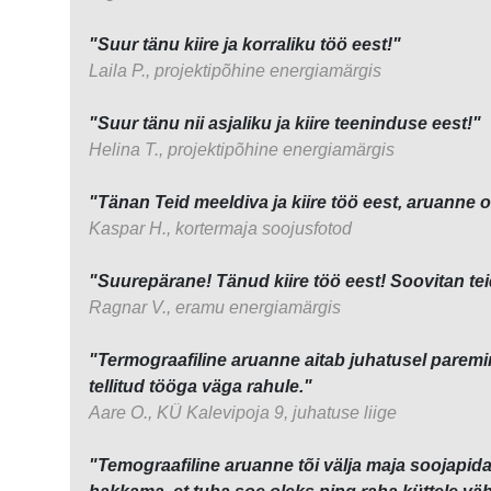
"Suur tänu kiire ja korraliku töö eest!"
Laila P., projektipõhine energiamärgis
"Suur tänu nii asjaliku ja kiire teeninduse eest!"
Helina T., projektipõhine energiamärgis
"Tänan Teid meeldiva ja kiire töö eest, aruanne 
Kaspar H., kortermaja soojusfotod
"Suurepärane! Tänud kiire töö eest! Soovitan tei
Ragnar V., eramu energiamärgis
"Termograafiline aruanne aitab juhatusel paremin
tellitud tööga väga rahule."
Aare O., KÜ Kalevipoja 9, juhatuse liige
"Temograafiline aruanne tõi välja maja soojapi