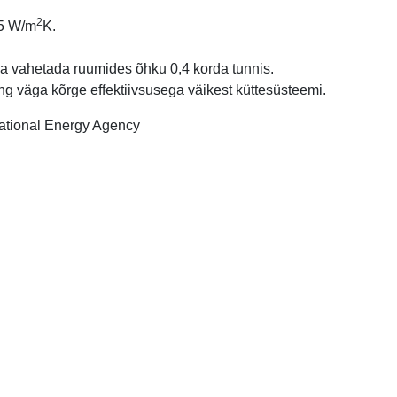
2
85 W/m
K.
a vahetada ruumides õhku 0,4 korda tunnis.
ng väga kõrge effektiivsusega väikest küttesüsteemi.
rnational Energy Agency