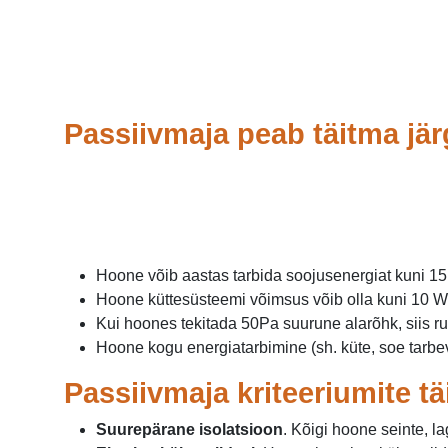
Passiivmaja peab täitma jär
Hoone võib aastas tarbida soojusenergiat kuni 15
Hoone küttesüsteemi võimsus võib olla kuni 10 W 
Kui hoones tekitada 50Pa suurune alarõhk, siis r
Hoone kogu energiatarbimine (sh. küte, soe tarbev
Passiivmaja kriteeriumite t
Suurepärane isolatsioon
. Kõigi hoone seinte, l