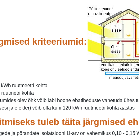
gmised kriteeriumid:
 kWh ruutmeetri kohta
ruutmetri kohta
uumides olev õhk võib läbi hoone ebatiheduste vahetuda ühes tu
esi ja elekter) võib olla kuni 120 kWh ruutmeetri kohta aastas
äitmiseks tuleb täita järgmised e
agede ja põrandate isolatsiooni U-arv on vahemikus 0,10 - 0,15