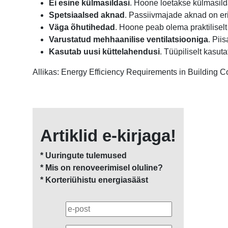
Ei esine külmasildasi
. Hoone loetakse külmasild
Spetsiaalsed aknad
. Passiivmajade aknad on eri
Väga õhutihedad
. Hoone peab olema praktiliselt
Varustatud mehhaanilise ventilatsiooniga
. Pii
Kasutab uusi küttelahendusi
. Tüüpiliselt kasu
Allikas: Energy Efficiency Requirements in Building C
Artiklid e-kirjaga!
* Uuringute tulemused
* Mis on renoveerimisel oluline?
* Korteriühistu energiasääst