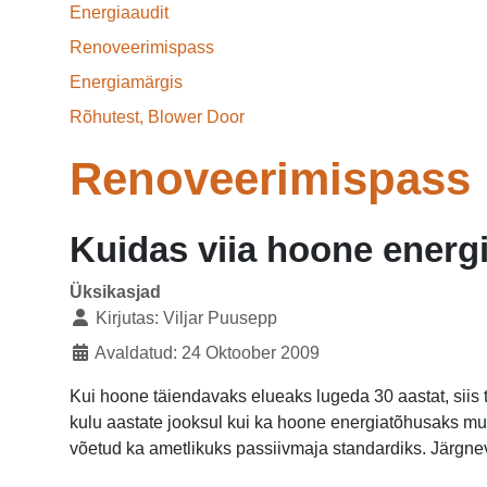
Energiaaudit
Renoveerimispass
Energiamärgis
Rõhutest, Blower Door
Renoveerimispass
Kuidas viia hoone energ
Üksikasjad
Kirjutas:
Viljar Puusepp
Avaldatud: 24 Oktoober 2009
Kui hoone täiendavaks elueaks lugeda 30 aastat, siis 
kulu aastate jooksul kui ka hoone energiatõhusaks m
võetud ka ametlikuks passiivmaja standardiks. Järgnev