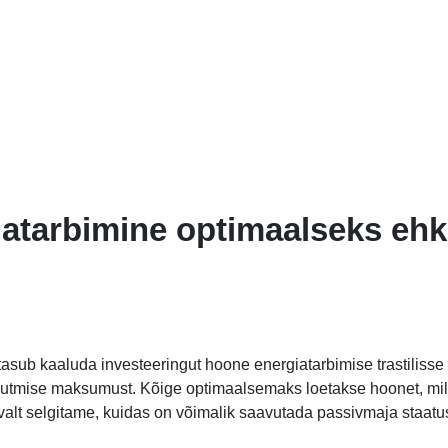
iatarbimine optimaalseks ehk
tasub kaaluda investeeringut hoone energiatarbimise trastilisse
uutmise maksumust. Kõige optimaalsemaks loetakse hoonet, mil
alt selgitame, kuidas on võimalik saavutada passivmaja staatus