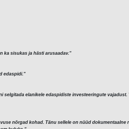
on ka sisukas ja hästi arusaadav."
d edaspidi."
i selgitada elanikele edaspidiste investeeringute vajadust. 
davuse nõrgad kohad. Tänu sellele on nüüd dokumentaalne n