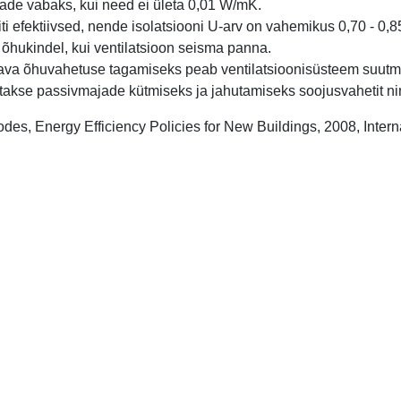
ade vabaks, kui need ei ületa 0,01 W/mK.
ti efektiivsed, nende isolatsiooni U-arv on vahemikus 0,70 - 0,
 õhukindel, kui ventilatsioon seisma panna.
sava õhuvahetuse tagamiseks peab ventilatsioonisüsteem suutm
tatakse passivmajade kütmiseks ja jahutamiseks soojusvahetit ni
odes, Energy Efficiency Policies for New Buildings, 2008, Inte