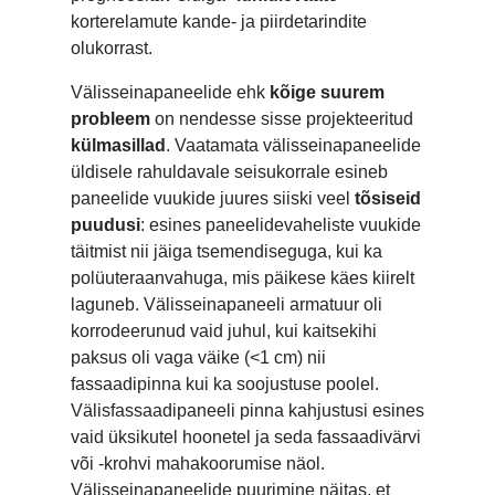
korterelamute kande- ja piirdetarindite
olukorrast.
Välisseinapaneelide ehk
kõige suurem
probleem
on nendesse sisse projekteeritud
külmasillad
. Vaatamata välisseinapaneelide
üldisele rahuldavale seisukorrale esineb
paneelide vuukide juures siiski veel
tõsiseid
puudusi
: esines paneelidevaheliste vuukide
täitmist nii jäiga tsemendiseguga, kui ka
polüuteraanvahuga, mis päikese käes kiirelt
laguneb. Välisseinapaneeli armatuur oli
korrodeerunud vaid juhul, kui kaitsekihi
paksus oli vaga väike (<1 cm) nii
fassaadipinna kui ka soojustuse poolel.
Välisfassaadipaneeli pinna kahjustusi esines
vaid üksikutel hoonetel ja seda fassaadivärvi
või -krohvi mahakoorumise näol.
Välisseinapaneelide puurimine näitas, et