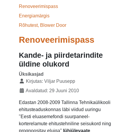
Renoveerimispass
Energiamärgis
Rõhutest, Blower Door
Renoveerimispass
Kande- ja piirdetarindite
üldine olukord
Üksikasjad
Kirjutas:
Viljar Puusepp
Avaldatud: 29 Juuni 2010
Edastan 2008-2009 Tallinna Tehnikaülikooli
ehitusteaduskonnas läbi viidud uuringu
"Eesti eluasemefondi suurpaneel-
korterelamute ehitustehniline seisukord ning
prognoositav eluiga"
lühiülevaate