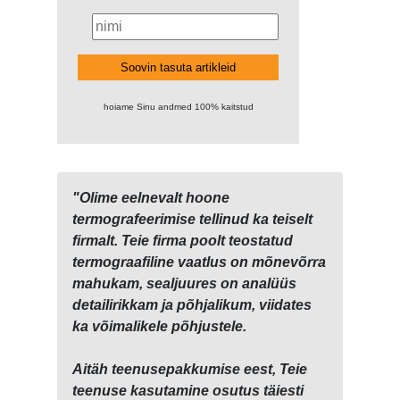
Soovin tasuta artikleid
hoiame Sinu andmed 100% kaitstud
"Olime eelnevalt hoone
termografeerimise tellinud ka teiselt
firmalt. Teie firma poolt teostatud
termograafiline vaatlus on mõnevõrra
mahukam, sealjuures on analüüs
detailirikkam ja põhjalikum, viidates
ka võimalikele põhjustele.
Aitäh teenusepakkumise eest, Teie
teenuse kasutamine osutus täiesti