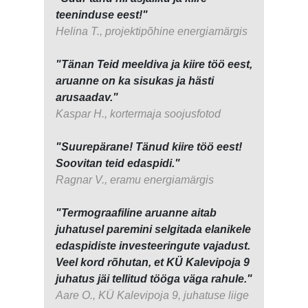
teeninduse eest!"
Helina T., projektipõhine energiamärgis
"Tänan Teid meeldiva ja kiire töö eest,
aruanne on ka sisukas ja hästi
arusaadav."
Kaspar H., kortermaja soojusfotod
"Suurepärane! Tänud kiire töö eest!
Soovitan teid edaspidi."
Ragnar V., eramu energiamärgis
"Termograafiline aruanne aitab
juhatusel paremini selgitada elanikele
edaspidiste investeeringute vajadust.
Veel kord rõhutan, et KÜ Kalevipoja 9
juhatus jäi tellitud tööga väga rahule."
Aare O., KÜ Kalevipoja 9, juhatuse liige