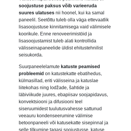
soojustuse paksus võib varieeruda
suures ulatuses
nii hoonel, kui ka samal
paneelil. Seetõttu tuleb olla väga ettevaatlik
lisasoojustuse kinnitamisega vaid välimisele
koorikule. Enne renoveerimistöid ja
lisasoojustamist tuleb alati kontrollida
välisseinapaneelide üldist ehitustehnilist
seisukorda.
Suurpaneelelamute
katuste peamised
probleemid
on katustekatte ebatihedus,
külmasillad, eriti välisseina ja katuslae
liitekohas ning lodžade, šahtide ja
läbiviikude juures, ebapiisav soojapidavus,
konvektsiooni ja difusiooni teel
siseruumidest tuulutusvahesse sattunud
veeauru kondenseerumine välimise
betoonpaneeli või katusekatte sisepinnal ja
selle tilkumine tagasi soojustusse, katuse