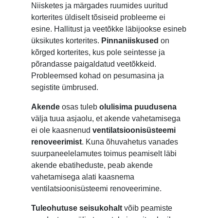
Niisketes ja märgades ruumides uuritud
korterites üldiselt tõsiseid probleeme ei
esine. Hallitust ja veetõkke läbijookse esineb
üksikutes korterites.
Pinnaniiskused
on
kõrged korterites, kus pole seintesse ja
põrandasse paigaldatud veetõkkeid.
Probleemsed kohad on pesumasina ja
segistite ümbrused.
Akende
osas tuleb
olulisima puudusena
välja tuua asjaolu, et akende vahetamisega
ei ole kaasnenud
ventilatsioonisüsteemi
renoveerimist
. Kuna õhuvahetus vanades
suurpaneelelamutes toimus peamiselt läbi
akende ebatiheduste, peab akende
vahetamisega alati kaasnema
ventilatsioonisüsteemi renoveerimine.
Tuleohutuse seisukohalt
võib peamiste