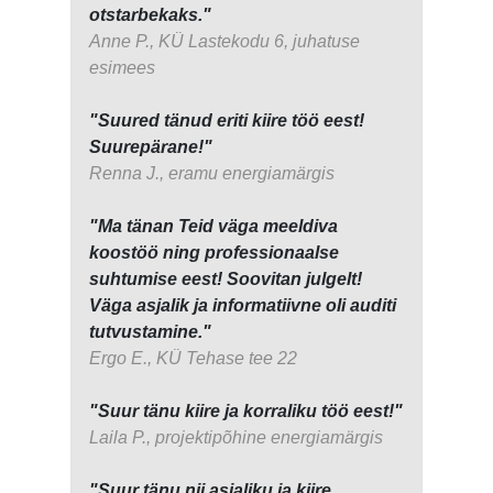
otstarbekaks."
Anne P., KÜ Lastekodu 6, juhatuse
esimees
"Suured tänud eriti kiire töö eest!
Suurepärane!"
Renna J., eramu energiamärgis
"Ma tänan Teid väga meeldiva
koostöö ning professionaalse
suhtumise eest! Soovitan julgelt!
Väga asjalik ja informatiivne oli auditi
tutvustamine."
Ergo E., KÜ Tehase tee 22
"Suur tänu kiire ja korraliku töö eest!"
Laila P., projektipõhine energiamärgis
"Suur tänu nii asjaliku ja kiire