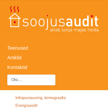
Teenused
Artiklid
Kontaktid
Otsing
Infrapunauuring, termograafia
Energiaaudit