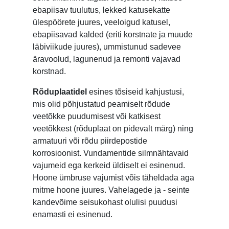
ebapiisav tuulutus, lekked katusekatte
ülespöörete juures, veeloigud katusel,
ebapiisavad kalded (eriti korstnate ja muude
läbiviikude juures), ummistunud sadevee
äravoolud, lagunenud ja remonti vajavad
korstnad.
Rõduplaatidel
esines tõsiseid kahjustusi,
mis olid põhjustatud peamiselt rõdude
veetõkke puudumisest või katkisest
veetõkkest (rõduplaat on pidevalt märg) ning
armatuuri või rõdu piirdepostide
korrosioonist. Vundamentide silmnähtavaid
vajumeid ega kerkeid üldiselt ei esinenud.
Hoone ümbruse vajumist võis täheldada aga
mitme hoone juures. Vahelagede ja - seinte
kandevõime seisukohast olulisi puudusi
enamasti ei esinenud.