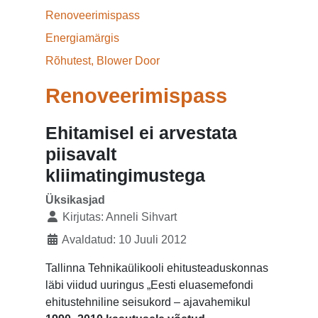
Renoveerimispass
Energiamärgis
Rõhutest, Blower Door
Renoveerimispass
Ehitamisel ei arvestata
piisavalt
kliimatingimustega
Üksikasjad
Kirjutas:
Anneli Sihvart
Avaldatud: 10 Juuli 2012
Tallinna Tehnikaülikooli ehitusteaduskonnas
läbi viidud uuringus „Eesti eluasemefondi
ehitustehniline seisukord – ajavahemikul