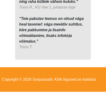
ning raha küttele vähem kuluks."
Toivo R., KÜ Vee 1, juhatuse liige
"Teie pakutav teenus on olnud väga
heal tasemel: väga meeldiv suhtlus,
kiire pakkumine ja lisainfo
võimaldamine, lisaks infokirja
võimalus."
Triinu T.
Copyright © 2026 Soojusaudit. Kõik õigused on kaitstud.