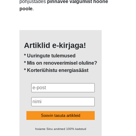
põhjustades
pinnavee valgumist hoone
poole
.
Artiklid e-kirjaga!
* Uuringute tulemused
* Mis on renoveerimisel oluline?
* Korteriühistu energiasääst
Soovin tasuta artikleid
hoiame Sinu andmed 100% kaitstud