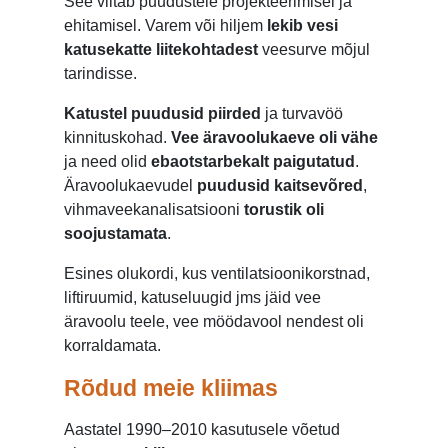
See viitab puudustele projekteerimisel ja
ehitamisel. Varem või hiljem
lekib vesi
katusekatte liitekohtadest
veesurve mõjul
tarindisse.
Katustel puudusid piirded
ja turvavöö
kinnituskohad.
Vee äravoolukaeve oli vähe
ja need olid
ebaotstarbekalt paigutatud
.
Äravoolukaevudel
puudusid kaitsevõred
,
vihmaveekanalisatsiooni
torustik oli
soojustamata
.
Esines olukordi, kus ventilatsioonikorstnad,
liftiruumid, katuseluugid jms jäid vee
äravoolu teele, vee möödavool nendest oli
korraldamata.
Rõdud meie kliimas
Aastatel 1990–2010 kasutusele võetud