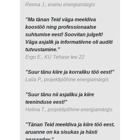
Renna J., eramu energiamärgis
"Ma tänan Teid väga meeldiva
koostöö ning professionaalse
suhtumise eest! Soovitan julgelt!
Väga asjalik ja informatiivne oli auditi
tutvustamine."
Ergo E., KÜ Tehase tee 22
"Suur tänu kiire ja korraliku töö eest!"
Laila P., projektipõhine energiamärgis
"Suur tänu nii asjaliku ja kiire
teeninduse eest!"
Helina T., projektipõhine energiamärgis
"Tänan Teid meeldiva ja kiire töö eest,
aruanne on ka sisukas ja hästi
arusaadav."