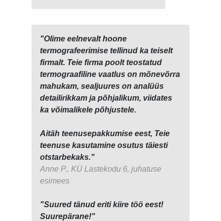
"Olime eelnevalt hoone
termografeerimise tellinud ka teiselt
firmalt. Teie firma poolt teostatud
termograafiline vaatlus on mõnevõrra
mahukam, sealjuures on analüüs
detailirikkam ja põhjalikum, viidates
ka võimalikele põhjustele.
Aitäh teenusepakkumise eest, Teie
teenuse kasutamine osutus täiesti
otstarbekaks."
Anne P., KÜ Lastekodu 6, juhatuse
esimees
"Suured tänud eriti kiire töö eest!
Suurepärane!"