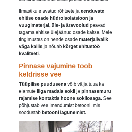
Ilmastikule avatud rõhtsete ja
eenduvate
ehitise osade hüdroisolatsioon ja
vuugimaterjal, üle- ja äravoolud
peavad
tagama ehitise ülejäänud osade kaitse. Meie
tingimustes on nende osade
materjalivalik
väga kallis
ja nõuab
kõrget ehitustöö
kvaliteeti
.
Pinnase vajumine toob
keldrisse vee
Tüüpilise puudusena
võib välja tuua ka
elamute
liiga madala sokli
ja
pinnasemuru
rajamise kontaktis hoone sokliosaga
. See
põhjustab vee imendumist betooni, mis
soodustab
betooni lagunemist
.