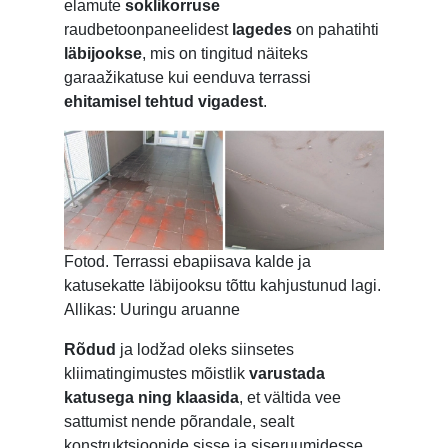
elamute
soklikorruse
raudbetoonpaneelidest
lagedes
on pahatihti
läbijookse
, mis on tingitud näiteks
garaažikatuse kui eenduva terrassi
ehitamisel tehtud vigadest
.
Fotod. Terrassi ebapiisava kalde ja
katusekatte läbijooksu tõttu kahjustunud lagi.
Allikas: Uuringu aruanne
Rõdud
ja lodžad oleks siinsetes
kliimatingimustes mõistlik
varustada
katusega ning klaasida
, et vältida vee
sattumist nende põrandale, sealt
konstruktsioonide sisse ja siseruumidesse.