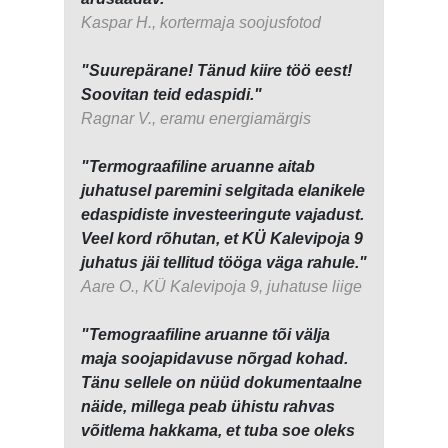
Kaspar H., kortermaja soojusfotod
"Suurepärane! Tänud kiire töö eest!
Soovitan teid edaspidi."
Ragnar V., eramu energiamärgis
"Termograafiline aruanne aitab
juhatusel paremini selgitada elanikele
edaspidiste investeeringute vajadust.
Veel kord rõhutan, et KÜ Kalevipoja 9
juhatus jäi tellitud tööga väga rahule."
Aare O., KÜ Kalevipoja 9, juhatuse liige
"Temograafiline aruanne tõi välja
maja soojapidavuse nõrgad kohad.
Tänu sellele on nüüd dokumentaalne
näide, millega peab ühistu rahvas
võitlema hakkama, et tuba soe oleks