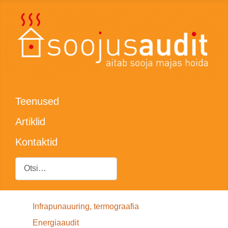
Teenused
Artiklid
Kontaktid
Otsing
Infrapunauuring, termograafia
Energiaaudit