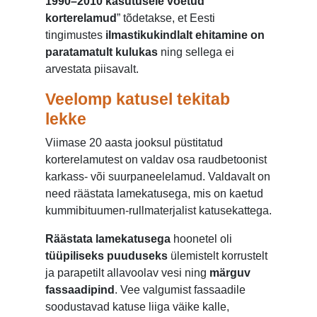
1990–2010 kasutusele võetud
korterelamud
” tõdetakse, et Eesti
tingimustes
ilmastikukindlalt ehitamine on
paratamatult kulukas
ning sellega ei
arvestata piisavalt.
Veelomp katusel tekitab
lekke
Viimase 20 aasta jooksul püstitatud
korterelamutest on valdav osa raudbetoonist
karkass- või suurpaneelelamud. Valdavalt on
need räästata lamekatusega, mis on kaetud
kummibituumen-rullmaterjalist katusekattega.
Räästata lamekatusega
hoonetel oli
tüüpiliseks puuduseks
ülemistelt korrustelt
ja parapetilt allavoolav vesi ning
märguv
fassaadipind
. Vee valgumist fassaadile
soodustavad katuse liiga väike kalle,