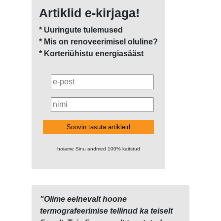
Artiklid e-kirjaga!
* Uuringute tulemused
* Mis on renoveerimisel oluline?
* Korteriühistu energiasääst
Soovin tasuta artikleid
hoiame Sinu andmed 100% kaitstud
"Olime eelnevalt hoone
termografeerimise tellinud ka teiselt