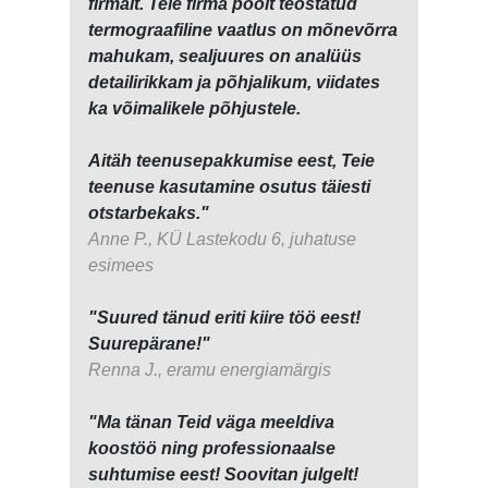
firmalt. Teie firma poolt teostatud
termograafiline vaatlus on mõnevõrra
mahukam, sealjuures on analüüs
detailirikkam ja põhjalikum, viidates
ka võimalikele põhjustele.
Aitäh teenusepakkumise eest, Teie
teenuse kasutamine osutus täiesti
otstarbekaks."
Anne P., KÜ Lastekodu 6, juhatuse
esimees
"Suured tänud eriti kiire töö eest!
Suurepärane!"
Renna J., eramu energiamärgis
"Ma tänan Teid väga meeldiva
koostöö ning professionaalse
suhtumise eest! Soovitan julgelt!