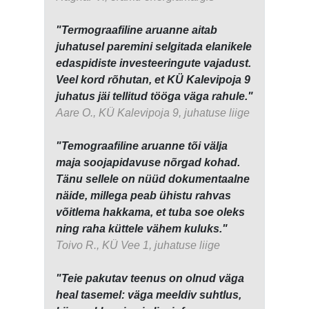
"Termograafiline aruanne aitab
juhatusel paremini selgitada elanikele
edaspidiste investeeringute vajadust.
Veel kord rõhutan, et KÜ Kalevipoja 9
juhatus jäi tellitud tööga väga rahule."
Aare O., KÜ Kalevipoja 9, juhatuse liige
"Temograafiline aruanne tõi välja
maja soojapidavuse nõrgad kohad.
Tänu sellele on nüüd dokumentaalne
näide, millega peab ühistu rahvas
võitlema hakkama, et tuba soe oleks
ning raha küttele vähem kuluks."
Toivo R., KÜ Vee 1, juhatuse liige
"Teie pakutav teenus on olnud väga
heal tasemel: väga meeldiv suhtlus,