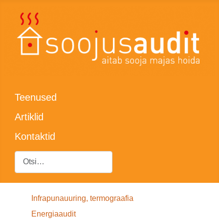
Teenused
Artiklid
Kontaktid
Otsing
Infrapunauuring, termograafia
Energiaaudit