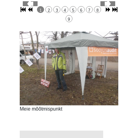
1
2
3
4
5
6
7
8
9
Meie mõõtmispunkt