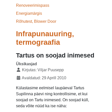
Renoveerimispass
Energiamärgis
Rõhutest, Blower Door
Infrapunauuring,
termograafia
Tartus on soojad inimesed
Üksikasjad
Kirjutas:
Viljar Puusepp
Avaldatud: 29 Aprill 2010
Külastasime eelmisel laupäeval Tartus
Supilinna päevi ning kontrollisime, et kui
soojad on Tartu inimesed. On soojad küll,
seda võite nüüd ka ise näha: