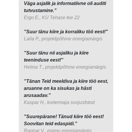
Väga asjalik ja informatiivne oli auditi
tutvustamine."
Ergo E., KÜ Tehase tee 22
"Suur tänu kiire ja korraliku töö eest!"
Laila P., projektipõhine energiamärgis
"Suur tänu nii asjaliku ja kiire
teeninduse eest!"
Helina T., projektipõhine energiamärgis
"Tänan Teid meeldiva ja kiire töö eest,
aruanne on ka sisukas ja hästi
arusaadav."
Kaspar H., kortermaja soojusfotod
"Suurepärane! Tänud kiire töö eest!
Soovitan teid edaspidi."
Ragnar V., eramu energiamärgis