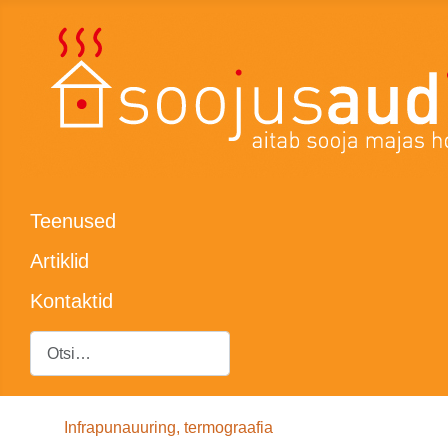
Teenused
Artiklid
Kontaktid
Otsing
Infrapunauuring, termograafia