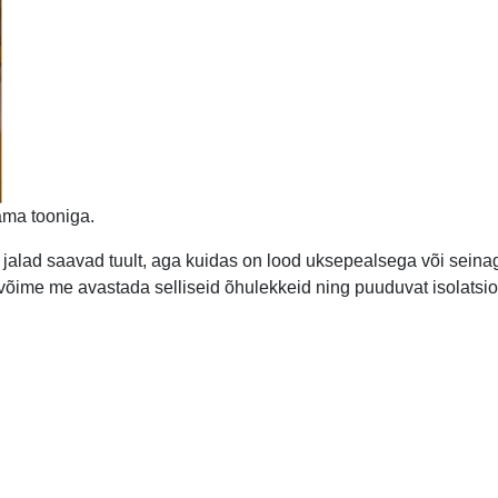
ama tooniga.
Su jalad saavad tuult, aga kuidas on lood uksepealsega või seinag
õime me avastada selliseid õhulekkeid ning puuduvat isolatsio