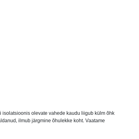
i isolatsioonis olevate vahede kaudu liigub külm õhk
valdanud, ilmub järgmine õhulekke koht. Vaatame