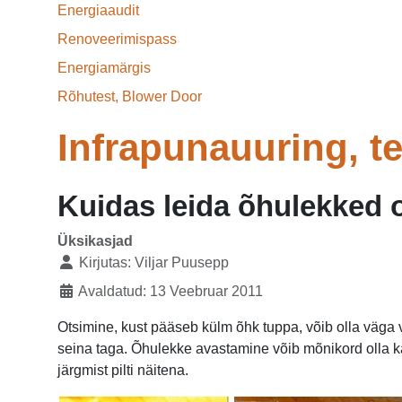
Energiaaudit
Renoveerimispass
Energiamärgis
Rõhutest, Blower Door
Infrapunauuring, t
Kuidas leida õhulekked
Üksikasjad
Kirjutas:
Viljar Puusepp
Avaldatud: 13 Veebruar 2011
Otsimine, kust pääseb külm õhk tuppa, võib olla väga v
seina taga. Õhulekke avastamine võib mõnikord olla ka l
järgmist pilti näitena.