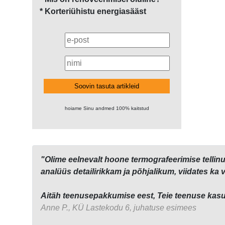
* Korteriühistu energiasääst
Soovin tasuta artikleid
hoiame Sinu andmed 100% kaitstud
"Olime eelnevalt hoone termografeerimise tellinu
analüüs detailirikkam ja põhjalikum, viidates ka 
Aitäh teenusepakkumise eest, Teie teenuse kasu
Anne P., KÜ Lastekodu 6, juhatuse esimees