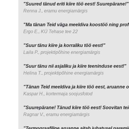
"Suured tänud eriti kiire töö eest! Suurepärane!"
Renna J., eramu energiamärgis
"Ma tänan Teid väga meeldiva koostöö ning profes
Ergo E., KÜ Tehase tee 22
"Suur tänu kiire ja korraliku töö eest!"
Laila P., projektipõhine energiamärgis
"Suur tänu nii asjaliku ja kiire teeninduse eest!"
Helina T., projektipõhine energiamärgis
"Tänan Teid meeldiva ja kiire töö eest, aruanne 
Kaspar H., kortermaja soojusfotod
"Suurepärane! Tänud kiire töö eest! Soovitan tei
Ragnar V., eramu energiamärgis
"Termograafiline aruanne aitab juhatusel paremin