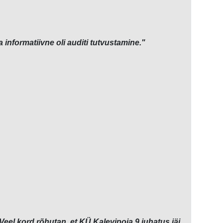
informatiivne oli auditi tutvustamine."
Veel kord rõhutan, et KÜ Kalevipoja 9 juhatus jäi