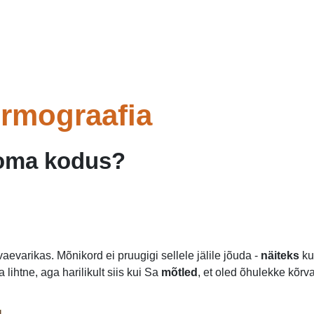
ermograafia
 oma kodus?
aevarikas. Mõnikord ei pruugigi sellele jälile jõuda -
näiteks
ku
ihtne, aga harilikult siis kui Sa
mõtled
, et oled õhulekke kõr