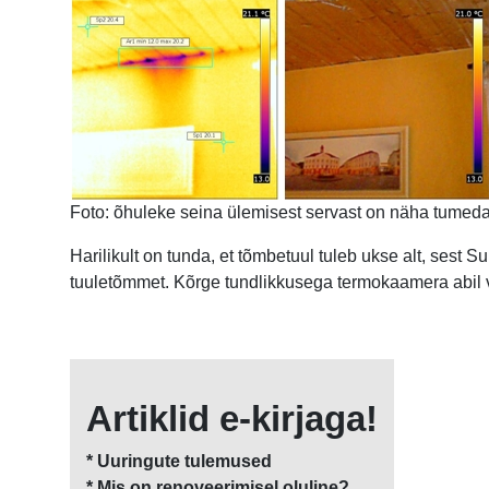
Foto: õhuleke seina ülemisest servast on näha tumed
Harilikult on tunda, et tõmbetuul tuleb ukse alt, sest 
tuuletõmmet. Kõrge tundlikkusega termokaamera abil v
Artiklid e-kirjaga!
* Uuringute tulemused
* Mis on renoveerimisel oluline?