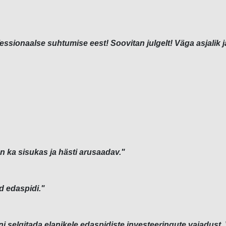
sionaalse suhtumise eest! Soovitan julgelt! Väga asjalik ja 
on ka sisukas ja hästi arusaadav."
d edaspidi."
i selgitada elanikele edaspidiste investeeringute vajadust. 