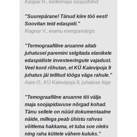
Kaspar H., kortermaja soojusfotod
"Suurepärane! Tänud kiire töö eest!
Soovitan teid edaspidi."
Ragnar V., eramu energiamärgis
"Termograafiline aruanne aitab
juhatusel paremini selgitada elanikele
edaspidiste investeeringute vajadust.
Veel kord rõhutan, et KÜ Kalevipoja 9
juhatus jäi tellitud tööga väga rahule."
Aare O., KÜ Kalevipoja 9, juhatuse liige
"Temograafiline aruanne tõi välja
maja soojapidavuse nõrgad kohad.
Tänu sellele on nüüd dokumentaalne
näide, millega peab ühistu rahvas
võitlema hakkama, et tuba soe oleks
ning raha küttele vähem kuluks."