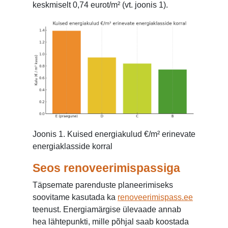
keskmiselt 0,74 eurot/m² (vt. joonis 1).
Joonis 1. Kuised energiakulud €/m² erinevate
energiaklasside korral
Seos renoveerimispassiga
Täpsemate parenduste planeerimiseks
soovitame kasutada ka
renoveerimispass.ee
teenust. Energiamärgise ülevaade annab
hea lähtepunkti, mille põhjal saab koostada