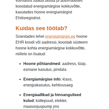
võimalust saada tasuta ja automaatselt
koostatud energiamärgise kokkuvõtte,
kasutades hoone energiamärgist
Ehitisregistrist.
Kuidas see töötab?
Sisestades lehel
energiamärgis.ee
hoone
EHR koodi või aadressi, koostab süsteem
hoone kohta energiamärgise kokkuvõtte,
millele on lisatud:
Hoone põhiandmed
: aadress, tüüp,
esmane kasutus, pindala
Energiamärgise info
: klass,
energiakasutus, kehtivusaeg
Energiaallikad ja hinnangulised
kulud
: küttepuud, elekter,
maasoojuspump jms