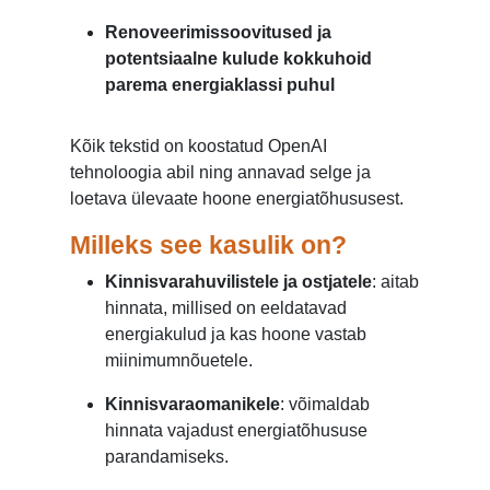
Renoveerimissoovitused ja
potentsiaalne kulude kokkuhoid
parema energiaklassi puhul
Kõik tekstid on koostatud OpenAI
tehnoloogia abil ning annavad selge ja
loetava ülevaate hoone energiatõhususest.
Milleks see kasulik on?
Kinnisvarahuvilistele ja ostjatele
: aitab
hinnata, millised on eeldatavad
energiakulud ja kas hoone vastab
miinimumnõuetele.
Kinnisvaraomanikele
: võimaldab
hinnata vajadust energiatõhususe
parandamiseks.