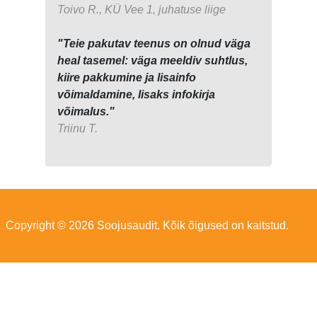
Toivo R., KÜ Vee 1, juhatuse liige
"Teie pakutav teenus on olnud väga
heal tasemel: väga meeldiv suhtlus,
kiire pakkumine ja lisainfo
võimaldamine, lisaks infokirja
võimalus."
Triinu T.
Copyright © 2026 Soojusaudit. Kõik õigused on kaitstud.