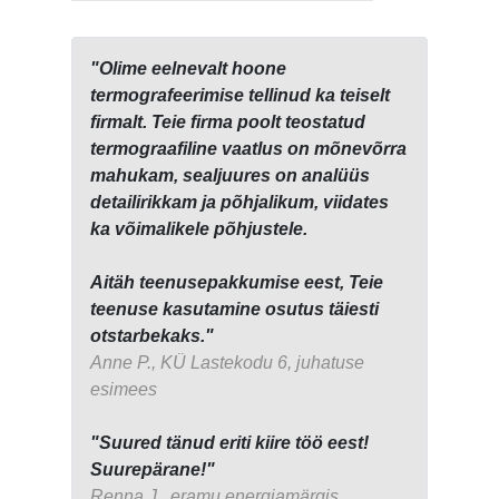
"Olime eelnevalt hoone
termografeerimise tellinud ka teiselt
firmalt. Teie firma poolt teostatud
termograafiline vaatlus on mõnevõrra
mahukam, sealjuures on analüüs
detailirikkam ja põhjalikum, viidates
ka võimalikele põhjustele.
Aitäh teenusepakkumise eest, Teie
teenuse kasutamine osutus täiesti
otstarbekaks."
Anne P., KÜ Lastekodu 6, juhatuse
esimees
"Suured tänud eriti kiire töö eest!
Suurepärane!"
Renna J., eramu energiamärgis