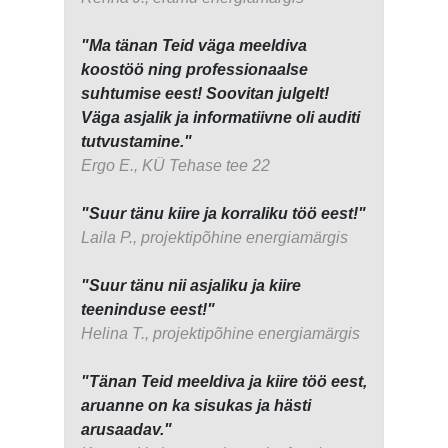
"Ma tänan Teid väga meeldiva
koostöö ning professionaalse
suhtumise eest! Soovitan julgelt!
Väga asjalik ja informatiivne oli auditi
tutvustamine."
Ergo E., KÜ Tehase tee 22
"Suur tänu kiire ja korraliku töö eest!"
Laila P., projektipõhine energiamärgis
"Suur tänu nii asjaliku ja kiire
teeninduse eest!"
Helina T., projektipõhine energiamärgis
"Tänan Teid meeldiva ja kiire töö eest,
aruanne on ka sisukas ja hästi
arusaadav."