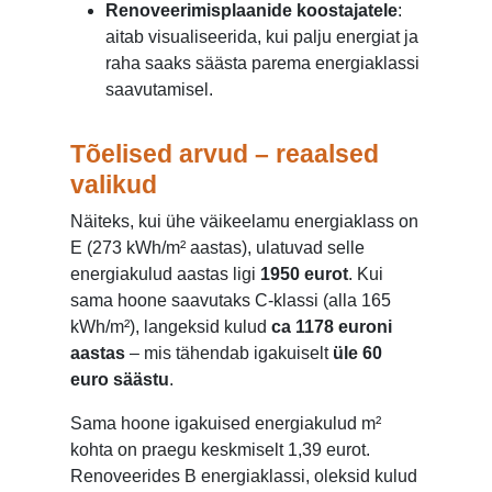
Renoveerimisplaanide koostajatele
:
aitab visualiseerida, kui palju energiat ja
raha saaks säästa parema energiaklassi
saavutamisel.
Tõelised arvud – reaalsed
valikud
Näiteks, kui ühe väikeelamu energiaklass on
E (273 kWh/m² aastas), ulatuvad selle
energiakulud aastas ligi
1950 eurot
. Kui
sama hoone saavutaks C-klassi (alla 165
kWh/m²), langeksid kulud
ca 1178 euroni
aastas
– mis tähendab igakuiselt
üle 60
euro säästu
.
Sama hoone igakuised energiakulud m²
kohta on praegu keskmiselt 1,39 eurot.
Renoveerides B energiaklassi, oleksid kulud