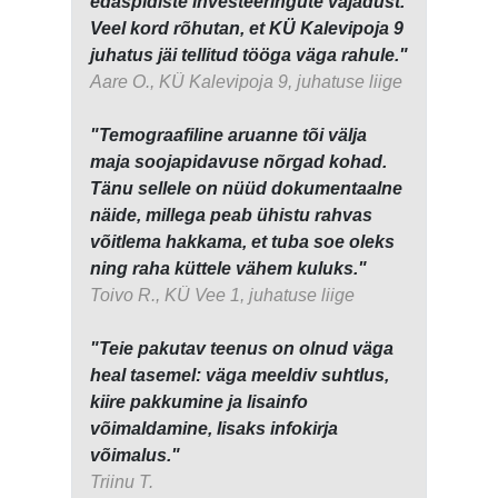
edaspidiste investeeringute vajadust.
Veel kord rõhutan, et KÜ Kalevipoja 9
juhatus jäi tellitud tööga väga rahule."
Aare O., KÜ Kalevipoja 9, juhatuse liige
"Temograafiline aruanne tõi välja
maja soojapidavuse nõrgad kohad.
Tänu sellele on nüüd dokumentaalne
näide, millega peab ühistu rahvas
võitlema hakkama, et tuba soe oleks
ning raha küttele vähem kuluks."
Toivo R., KÜ Vee 1, juhatuse liige
"Teie pakutav teenus on olnud väga
heal tasemel: väga meeldiv suhtlus,
kiire pakkumine ja lisainfo
võimaldamine, lisaks infokirja
võimalus."
Triinu T.