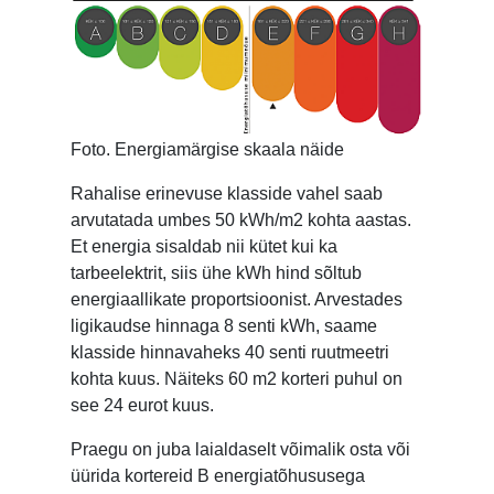
Foto. Energiamärgise skaala näide
Rahalise erinevuse klasside vahel saab
arvutatada umbes 50 kWh/m2 kohta aastas.
Et energia sisaldab nii kütet kui ka
tarbeelektrit, siis ühe kWh hind sõltub
energiaallikate proportsioonist. Arvestades
ligikaudse hinnaga 8 senti kWh, saame
klasside hinnavaheks 40 senti ruutmeetri
kohta kuus. Näiteks 60 m2 korteri puhul on
see 24 eurot kuus.
Praegu on juba laialdaselt võimalik osta või
üürida kortereid B energiatõhususega