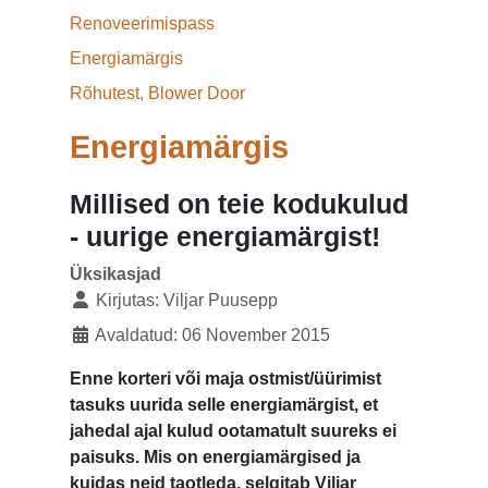
Renoveerimispass
Energiamärgis
Rõhutest, Blower Door
Energiamärgis
Millised on teie kodukulud
- uurige energiamärgist!
Üksikasjad
Kirjutas:
Viljar Puusepp
Avaldatud: 06 November 2015
Enne korteri või maja ostmist/üürimist
tasuks uurida selle energiamärgist, et
jahedal ajal kulud ootamatult suureks ei
paisuks. Mis on energiamärgised ja
kuidas neid taotleda, selgitab Viljar