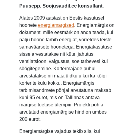
Puusepp, Soojusaudit.ee konsultant.
Alates 2009 aastast on Eestis kasutusel
hoonete
energiamärgised
. Energiamärgis on
dokument, mille eesmärk on anda teada, kui
palju hoone tarbib energiat, võrreldes teiste
samaväärsete hoonetega. Energiakasutuse
sisse arvestatakse nii küte, jahutus,
ventilatsioon, valgustus, soe tarbevesi kui
söögitegemine. Kortermajade puhul
arvestatakse nii maja üldkulu kui ka kõigi
korterite kulu kokku. Energiamärgis
tarbimisandmete põhjal arvutatuna maksab
kuni 95 eurot, mis on Tallinnas antava
märgise toetuse ülempiir. Projekti põhjal
arvutatud energiamärgise hind on umbes
200 eurot.
Energiamärgise vajadus tekib siis, kui