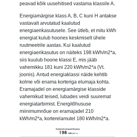
peavad kõik uusehitised vastama klassile A.
Energiamärgise klass A, B, C kuni H antakse
vastavalt arvutatud kaalutud
energiaerikasutusele. See ütleb, et mitu kWh
energiat kulub hoones keskmiselt ühele
ruutmeetrile aastas. Kui kaalutud
energiaerikasutus on näiteks 198 kWh/m2*a,
siis kuulub hoone klassi E, mis jääb
vahemikku 181 kuni 220 kWh/m2*a (Vt.
joonis). Antud energiaklassi näide kehtib
kolme või enama korteriga elumaja kohta.
Eramajadel on energiamärgise klasside
vahemikud teised, lubades veidi suuremat
energiatarbimist. Energitõhususe
miinimumnõue on eramajadel 210
kWh/m2*a, korterelamutel 180 kWh/m2*a.