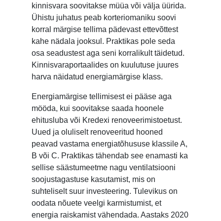
kinnisvara soovitakse müüa või välja üürida.
Ühistu juhatus peab korteriomaniku soovi
korral märgise tellima pädevast ettevõttest
kahe nädala jooksul. Praktikas pole seda
osa seadustest aga seni korralikult täidetud.
Kinnisvaraportaalides on kuulutuse juures
harva näidatud energiamärgise klass.
Energiamärgise tellimisest ei pääse aga
mööda, kui soovitakse saada hoonele
ehitusluba või Kredexi renoveerimistoetust.
Uued ja oluliselt renoveeritud hooned
peavad vastama energiatõhususe klassile A,
B või C. Praktikas tähendab see enamasti ka
sellise säästumeetme nagu ventilatsiooni
soojustagastuse kasutamist, mis on
suhteliselt suur investeering. Tulevikus on
oodata nõuete veelgi karmistumist, et
energia raiskamist vähendada. Aastaks 2020