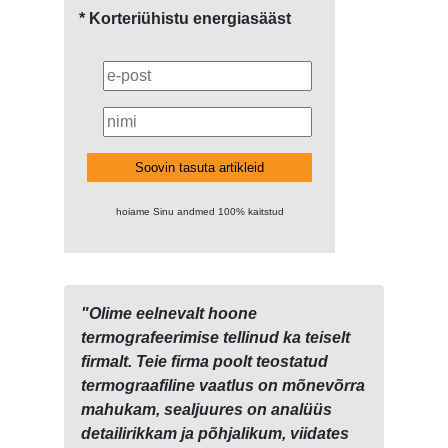
* Korteriühistu energiasääst
Soovin tasuta artikleid
hoiame Sinu andmed 100% kaitstud
"Olime eelnevalt hoone
termografeerimise tellinud ka teiselt
firmalt. Teie firma poolt teostatud
termograafiline vaatlus on mõnevõrra
mahukam, sealjuures on analüüs
detailirikkam ja põhjalikum, viidates