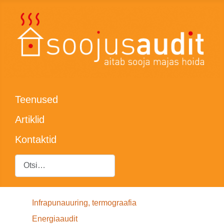
Teenused
Artiklid
Kontaktid
Otsing
Infrapunauuring, termograafia
Energiaaudit