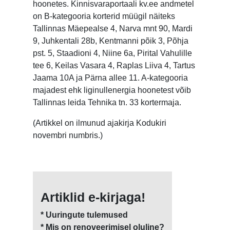
hoonetes. Kinnisvaraportaali kv.ee andmetel
on B-kategooria korterid müügil näiteks
Tallinnas Mäepealse 4, Narva mnt 90, Mardi
9, Juhkentali 28b, Kentmanni põik 3, Põhja
pst. 5, Staadioni 4, Niine 6a, Pirital Vahulille
tee 6, Keilas Vasara 4, Raplas Liiva 4, Tartus
Jaama 10A ja Pärna allee 11. A-kategooria
majadest ehk liginullenergia hoonetest võib
Tallinnas leida Tehnika tn. 33 kortermaja.
(Artikkel on ilmunud ajakirja Kodukiri
novembri numbris.)
Artiklid e-kirjaga!
* Uuringute tulemused
* Mis on renoveerimisel oluline?