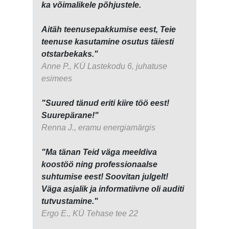
ka võimalikele põhjustele.
Aitäh teenusepakkumise eest, Teie
teenuse kasutamine osutus täiesti
otstarbekaks."
Anne P., KÜ Lastekodu 6, juhatuse
esimees
"Suured tänud eriti kiire töö eest!
Suurepärane!"
Renna J., eramu energiamärgis
"Ma tänan Teid väga meeldiva
koostöö ning professionaalse
suhtumise eest! Soovitan julgelt!
Väga asjalik ja informatiivne oli auditi
tutvustamine."
Ergo E., KÜ Tehase tee 22