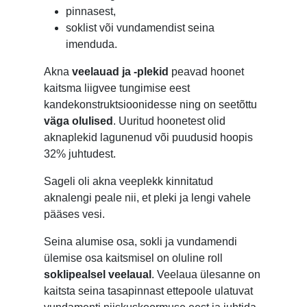
pinnasest,
soklist või vundamendist seina
imenduda.
Akna
veelauad ja -plekid
peavad hoonet
kaitsma liigvee tungimise eest
kandekonstruktsioonidesse ning on seetõttu
väga olulised
. Uuritud hoonetest olid
aknaplekid lagunenud või puudusid hoopis
32% juhtudest.
Sageli oli akna veeplekk kinnitatud
aknalengi peale nii, et pleki ja lengi vahele
pääses vesi.
Seina alumise osa, sokli ja vundamendi
ülemise osa kaitsmisel on oluline roll
soklipealsel veelaual
. Veelaua ülesanne on
kaitsta seina tasapinnast ettepoole ulatuvat