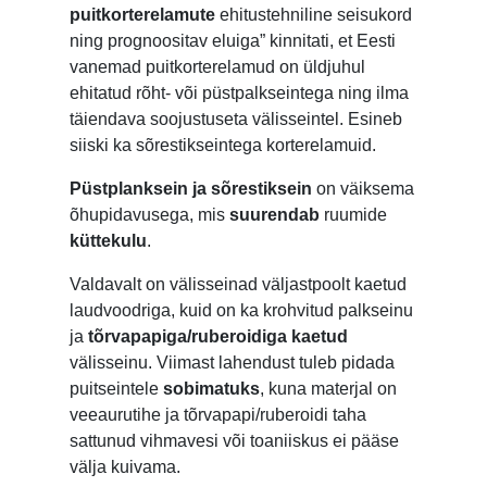
puitkorterelamute
ehitustehniline seisukord
ning prognoositav eluiga” kinnitati, et Eesti
vanemad puitkorterelamud on üldjuhul
ehitatud rõht- või püstpalkseintega ning ilma
täiendava soojustuseta välisseintel. Esineb
siiski ka sõrestikseintega korterelamuid.
Püstplanksein ja sõrestiksein
on väiksema
õhupidavusega, mis
suurendab
ruumide
küttekulu
.
Valdavalt on välisseinad väljastpoolt kaetud
laudvoodriga, kuid on ka krohvitud palkseinu
ja
tõrvapapiga/ruberoidiga kaetud
välisseinu. Viimast lahendust tuleb pidada
puitseintele
sobimatuks
, kuna materjal on
veeaurutihe ja tõrvapapi/ruberoidi taha
sattunud vihmavesi või toaniiskus ei pääse
välja kuivama.