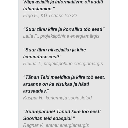
Väga asjalik ja informatiivne oli auditi
tutvustamine."
Ergo E., KÜ Tehase tee 22
"Suur tänu kiire ja korraliku töö eest!"
Laila P., projektipõhine energiamärgis
"Suur tänu nii asjaliku ja kiire
teeninduse eest!"
Helina T., projektipõhine energiamärgis
"Tänan Teid meeldiva ja kiire töö eest,
aruanne on ka sisukas ja hästi
arusaadav."
Kaspar H., kortermaja soojusfotod
"Suurepärane! Tänud kiire töö eest!
Soovitan teid edaspidi."
Ragnar V., eramu energiamärgis