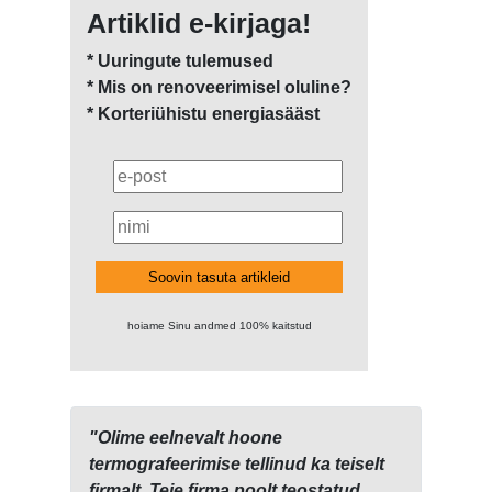
Artiklid e-kirjaga!
* Uuringute tulemused
* Mis on renoveerimisel oluline?
* Korteriühistu energiasääst
Soovin tasuta artikleid
hoiame Sinu andmed 100% kaitstud
"Olime eelnevalt hoone
termografeerimise tellinud ka teiselt
firmalt. Teie firma poolt teostatud