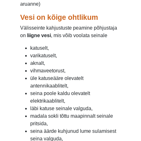
aruanne)
Vesi on kõige ohtlikum
Välisseinte kahjustuste peamine põhjustaja
on
liigne vesi
, mis võib voolata seinale
katuselt,
varikatuselt,
aknalt,
vihmaveetorust,
üle katuseääre olevatelt
antennikaablitelt,
seina poole kaldu olevatelt
elektrikaablitelt,
läbi katuse seinale valguda,
madala sokli tõttu maapinnalt seinale
pritsida,
seina äärde kuhjunud lume sulamisest
seina valguda,