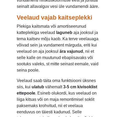
vundamenti niiskuskoormuse eest ja juhtida
seinalt allavalguv vesi üle vundamendi ääre.
Veelaud vajab kaitseplekki
Plekiga kaitsmata või amortiseerunud
katteplekiga veelaud
laguneb
aja jooksul ja
tema kaitsev mõju kaob. Ka terve veelauaga
võivad sein ja vundament märguda, eriti kui
veelaud on aja jooksul
ära vajunud
, nii et
selle kalle on muutunud ebapiisavaks või
sootuks valeks, st mitte seinast eemale, vaid
seina poole.
Veelaud saab täita oma funktsiooni üksnes
siis, kui
ulatub
vähemalt
3-5 cm kivisoklist
ettepoole
. Esineb olukordi, kus veelaud on
liiga kitsas või on maja remontimisel soklit
paksemaks krohvitud, nii et veelaua
eenduvus on täiesti kadunud. Selle