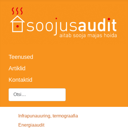
Teenused
Artiklid
Kontaktid
Otsing
Infrapunauuring, termograafia
Energiaaudit