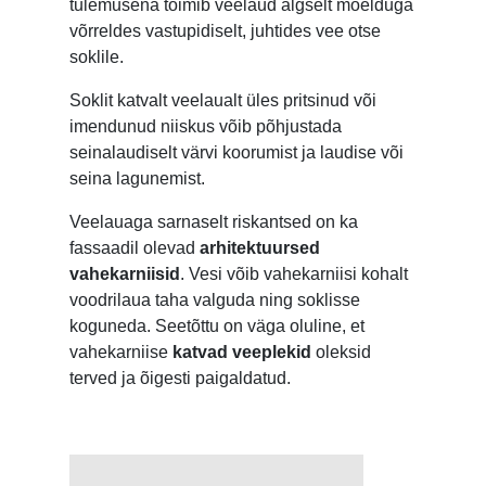
tulemusena toimib veelaud algselt mõelduga
võrreldes vastupidiselt, juhtides vee otse
soklile.
Soklit katvalt veelaualt üles pritsinud või
imendunud niiskus võib põhjustada
seinalaudiselt värvi koorumist ja laudise või
seina lagunemist.
Veelauaga sarnaselt riskantsed on ka
fassaadil olevad
arhitektuursed
vahekarniisid
. Vesi võib vahekarniisi kohalt
voodrilaua taha valguda ning soklisse
koguneda. Seetõttu on väga oluline, et
vahekarniise
katvad veeplekid
oleksid
terved ja õigesti paigaldatud.