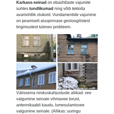
Karkass-seinad
on ebaühtlaste vajumite
suhtes
tundlikumad
ning võib tekkida
avariiohtlik olukord. Vundamentide vajumine
on peamiselt aluspinnase geoloogilistest
tingimustest tulenev probleem.
Välisseina niiskuskahjustuste allikad: vee
valgumine seinale vihmavee torust,
antennikaabli kaudu, lumesulamisvee
valgumine seinale. (Allikas: uuringu