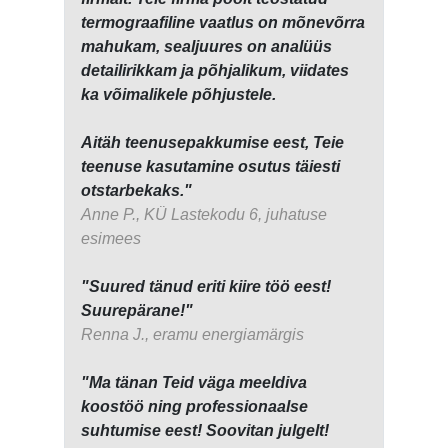
termograafiline vaatlus on mõnevõrra
mahukam, sealjuures on analüüs
detailirikkam ja põhjalikum, viidates
ka võimalikele põhjustele.
Aitäh teenusepakkumise eest, Teie
teenuse kasutamine osutus täiesti
otstarbekaks."
Anne P., KÜ Lastekodu 6, juhatuse
esimees
"Suured tänud eriti kiire töö eest!
Suurepärane!"
Renna J., eramu energiamärgis
"Ma tänan Teid väga meeldiva
koostöö ning professionaalse
suhtumise eest! Soovitan julgelt!