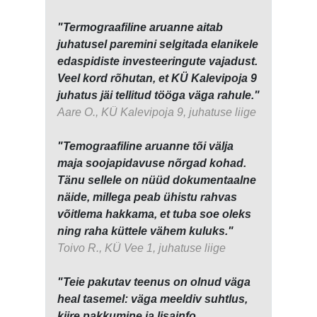
"Termograafiline aruanne aitab
juhatusel paremini selgitada elanikele
edaspidiste investeeringute vajadust.
Veel kord rõhutan, et KÜ Kalevipoja 9
juhatus jäi tellitud tööga väga rahule."
Aare O., KÜ Kalevipoja 9, juhatuse liige
"Temograafiline aruanne tõi välja
maja soojapidavuse nõrgad kohad.
Tänu sellele on nüüd dokumentaalne
näide, millega peab ühistu rahvas
võitlema hakkama, et tuba soe oleks
ning raha küttele vähem kuluks."
Toivo R., KÜ Vee 1, juhatuse liige
"Teie pakutav teenus on olnud väga
heal tasemel: väga meeldiv suhtlus,
kiire pakkumine ja lisainfo