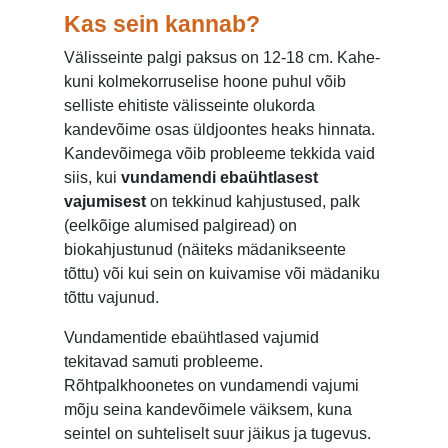
Kas sein kannab?
Välisseinte palgi paksus on 12-18 cm. Kahe-
kuni kolmekorruselise hoone puhul võib
selliste ehitiste välisseinte olukorda
kandevõime osas üldjoontes heaks hinnata.
Kandevõimega võib probleeme tekkida vaid
siis, kui
vundamendi ebaühtlasest
vajumisest
on tekkinud kahjustused, palk
(eelkõige alumised palgiread) on
biokahjustunud (näiteks mädanikseente
tõttu) või kui sein on kuivamise või mädaniku
tõttu vajunud.
Vundamentide ebaühtlased vajumid
tekitavad samuti probleeme.
Rõhtpalkhoonetes on vundamendi vajumi
mõju seina kandevõimele väiksem, kuna
seintel on suhteliselt suur jäikus ja tugevus.