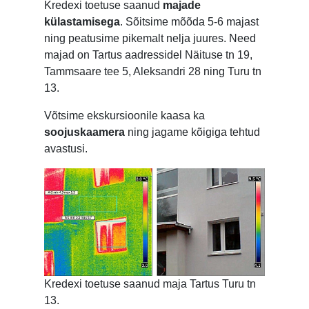
Kredexi toetuse saanud
majade
külastamisega
. Sõitsime mõõda 5-6 majast
ning peatusime pikemalt nelja juures. Need
majad on Tartus aadressidel Näituse tn 19,
Tammsaare tee 5, Aleksandri 28 ning Turu tn
13.
Võtsime ekskursioonile kaasa ka
soojuskaamera
ning jagame kõigiga tehtud
avastusi.
Kredexi toetuse saanud maja Tartus Turu tn
13.