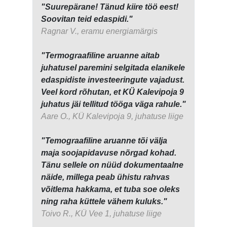
"Suurepärane! Tänud kiire töö eest!
Soovitan teid edaspidi."
Ragnar V., eramu energiamärgis
"Termograafiline aruanne aitab
juhatusel paremini selgitada elanikele
edaspidiste investeeringute vajadust.
Veel kord rõhutan, et KÜ Kalevipoja 9
juhatus jäi tellitud tööga väga rahule."
Aare O., KÜ Kalevipoja 9, juhatuse liige
"Temograafiline aruanne tõi välja
maja soojapidavuse nõrgad kohad.
Tänu sellele on nüüd dokumentaalne
näide, millega peab ühistu rahvas
võitlema hakkama, et tuba soe oleks
ning raha küttele vähem kuluks."
Toivo R., KÜ Vee 1, juhatuse liige