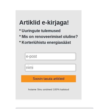
Artiklid e-kirjaga!
* Uuringute tulemused
* Mis on renoveerimisel oluline?
* Korteriühistu energiasääst
Soovin tasuta artikleid
hoiame Sinu andmed 100% kaitstud