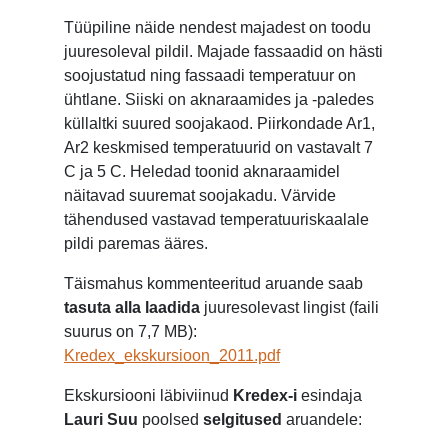
Tüüpiline näide nendest majadest on toodu
juuresoleval pildil. Majade fassaadid on hästi
soojustatud ning fassaadi temperatuur on
ühtlane. Siiski on aknaraamides ja -paledes
küllaltki suured soojakaod. Piirkondade Ar1,
Ar2 keskmised temperatuurid on vastavalt 7
C ja 5 C. Heledad toonid aknaraamidel
näitavad suuremat soojakadu. Värvide
tähendused vastavad temperatuuriskaalale
pildi paremas ääres.
Täismahus kommenteeritud aruande saab
tasuta alla laadida
juuresolevast lingist (faili
suurus on 7,7 MB):
Kredex_ekskursioon_2011.pdf
Ekskursiooni läbiviinud
Kredex-i
esindaja
Lauri Suu
poolsed
selgitused
aruandele: