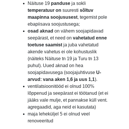
Näituse 19
panduse
ja sokli
temperatuur on
suuresti
sõltuv
maapinna soojususest
, tegemist pole
ebapiisava soojustusega;
osad aknad
on vähem soojapidavad
seepärast, et need on
vahetatud enne
toetuse saamist
ja juba vahetatud
akende vahetus ei ole kohustuslik
(näiteks Näituse tn 19 ja Turu tn 13
puhul). Uued aknad on hea
soojapidavusega (soojajuhtivuse
U-
arvud: vana aken 1,6 ja uus 1,1
).
ventilatsioonitööd ei olnud 100%
lõppenud ja seepärast ei töötanud (et ei
jääks vale mulje, et pannakse küll vent.
agregaadid, aga neid ei kasutata)
maja leheküljel 5 ei olnud veel
renoveeritud