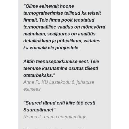
"Olime eelnevalt hoone
termografeerimise tellinud ka teiselt
firmalt. Teie firma poolt teostatud
termograafiline vaatlus on mõnevõrra
mahukam, sealjuures on analüüs
detailirikkam ja põhjalikum, viidates
ka võimalikele põhjustele.
Aitäh teenusepakkumise eest, Teie
teenuse kasutamine osutus täiesti
otstarbekaks."
Anne P., KÜ Lastekodu 6, juhatuse
esimees
"Suured tänud eriti kiire töö eest!
Suurepärane!"
Renna J., eramu energiamärgis