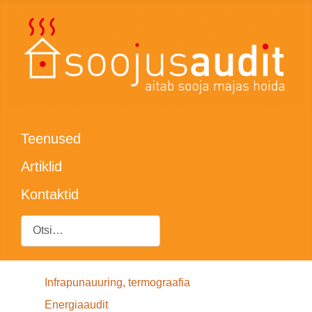
Teenused
Artiklid
Kontaktid
Otsing
Infrapunauuring, termograafia
Energiaaudit