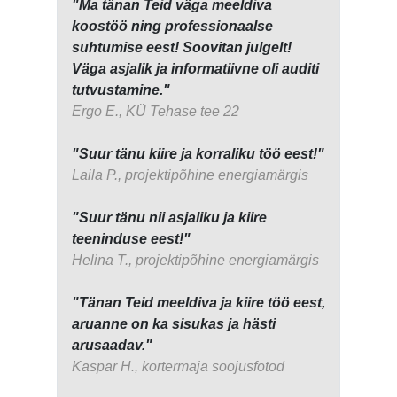
"Ma tänan Teid väga meeldiva
koostöö ning professionaalse
suhtumise eest! Soovitan julgelt!
Väga asjalik ja informatiivne oli auditi
tutvustamine."
Ergo E., KÜ Tehase tee 22
"Suur tänu kiire ja korraliku töö eest!"
Laila P., projektipõhine energiamärgis
"Suur tänu nii asjaliku ja kiire
teeninduse eest!"
Helina T., projektipõhine energiamärgis
"Tänan Teid meeldiva ja kiire töö eest,
aruanne on ka sisukas ja hästi
arusaadav."
Kaspar H., kortermaja soojusfotod